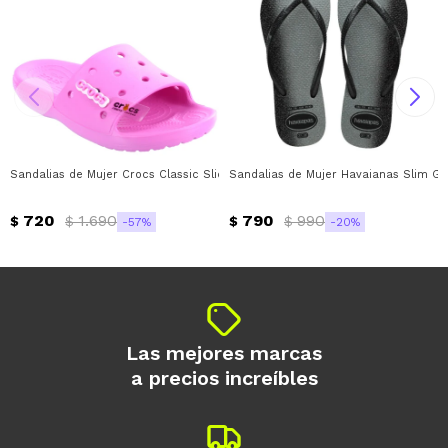
preguntas@pagodespues.com.uy
Elegí tus productos preferidos
Elegís Pago Después como metodo de pago
Fecha de nacimiento
* sujeto a aprobación crediticia. El monto
disponible puede variar por comercio
Día
Mes
Año
Continuar
Sandalias de Mujer Crocs Classic Slide Crocs - Rosado
Sandalias de Mujer Havaianas Slim Gl
720
1.690
790
990
$
$
$
$
57
20
Las mejores marcas
a precios increíbles