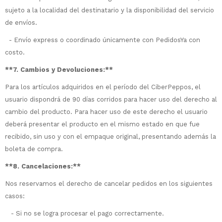
tarjeta de crédito
Parece que no tenes oferta, lamentamos
¡Algo salió mal!
sujeto a la localidad del destinatario y la disponibilidad del servicio
¡Tenés hasta
para comprar en las cuotas
el inconveniente, por cualquier duda
Por favor intenta nuevamente mas tarde.
Celular
que prefieras!
contactanos en
de envíos.
preguntas@pagodespues.com.uy
Elegí tus productos preferidos
- Envío express o coordinado únicamente con PedidosYa con
Elegís Pago Después como metodo de pago
Fecha de nacimiento
costo.
* sujeto a aprobación crediticia. El monto
disponible puede variar por comercio
**7. Cambios y Devoluciones:**
Día
Mes
Año
Para los artículos adquiridos en el período del CiberPeppos, el
Continuar
usuario dispondrá de 90 días corridos para hacer uso del derecho al
cambio del producto. Para hacer uso de este derecho el usuario
deberá presentar el producto en el mismo estado en que fue
recibido, sin uso y con el empaque original, presentando además la
boleta de compra.
**8. Cancelaciones:**
Nos reservamos el derecho de cancelar pedidos en los siguientes
casos:
- Si no se logra procesar el pago correctamente.