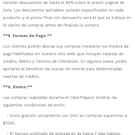
tendrán descuentos de hasta el 60% sobre el precio original de
lista. Los descuentos aplicables estarán especificados en cada
producto, y el precio final con descuento será el que se indique en
el carrito de compras antes de finalizar la compra.
**5. Formas de Pago:**
Los clientes podrán abonar sus compras mediante los medios de
pago habilitados en nuestro sitio web, que incluyen tarjetas de
crédito, débito y Centros de Cobranzas. En algunos casos, podrá
aplicarse el beneficio de cuotas sin interés para determinadas
tarjetas de crédito.
¡Sumate a la forma más ágil de
**6. Envíos:**
comprar!
Comprá en 3 cuotas sin recargo o hasta
Las compras realizadas durante el CiberPeppos tendrán las
en 12 cuotas * ¡Solo con tu cédula!
siguientes condiciones de envío:
* sujeto aprobación crediticia.
- Envío gratuito únicamente con DAC en compras superiores a
Comprá ahora y Pagá
Verifica si estás calificado para comprar
Después, hasta en 12
con Pago Después:
$1500.
Estás calificado para comprar usando Pago
Ups!
cuotas y sin tocar tu
Después.
Cédula de identidad
- El tiempo estimado de entrega es de hasta 7 días hábiles,