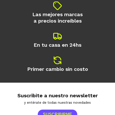
preguntas@pagodespues.com.uy
Elegí tus productos preferidos
Elegís Pago Después como metodo de pago
Fecha de nacimiento
Las mejores marcas
* sujeto a aprobación crediticia. El monto
a precios increíbles
disponible puede variar por comercio
Día
Mes
Año
Continuar
En tu casa en 24hs
Primer cambio sin costo
Suscribite a nuestro newsletter
y entérate de todas nuestras novedades
SUSCRIBIRME