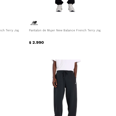
nch Terry Jogger New Balance - Gris
Pantalon de Mujer New Balance French Terry Jogger New B
2.990
$