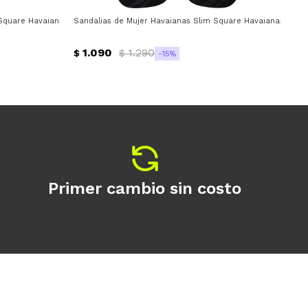
Square Havaianas - Negro
Sandalias de Mujer Havaianas Slim Square Havaianas - Neg
San
1.090
1.290
$
$
$
15
Primer cambio sin costo