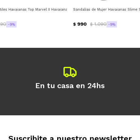
disponible puede variar por comercio
Día
Mes
Año
- Croco
tiles Havaianas Top Marvel II Havaianas - Azul
Sandalias de Mujer Havaianas Slime 
Continuar
090
990
1.090
$
$
9
9
En tu casa en 24hs
Suscribite a nuestro newsletter