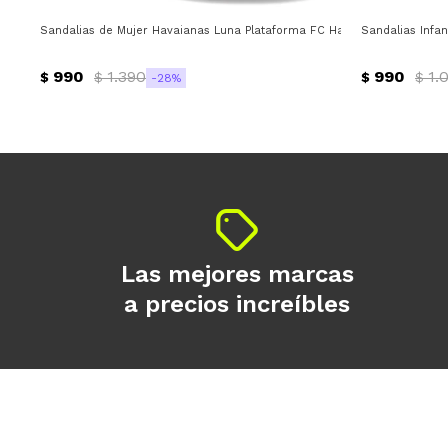
Sandalias de Mujer Havaianas Luna Plataforma FC Havaianas - Rosado 
Sandalias Infan
990
1.390
990
1.
$
$
$
$
28
Las mejores marcas
a precios increíbles