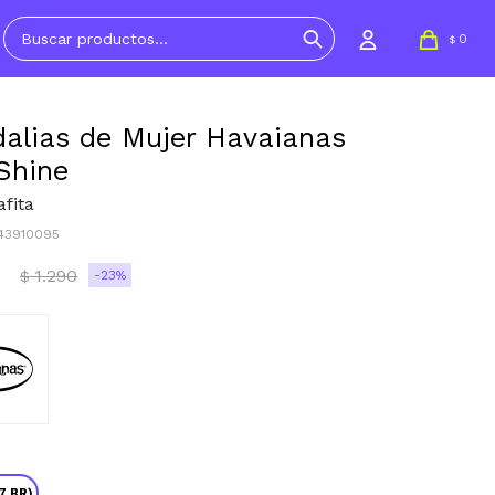
0
$
alias de Mujer Havaianas
Shine
afita
443910095
1.290
23
$
7 BR)