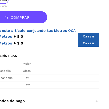
ALLES
COMPRAR
 este artículo canjeando tus Metros OCA
Metros
$ 0
Canjear
Metros
$ 0
Canjear
ERÍSTICAS
Mujer
sandalia
Ojota
 sandalia
Flat
Playa
odos de pago