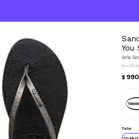
Sand
You 
Gris Gr
012.
990
$
Talle:
37-38 (3