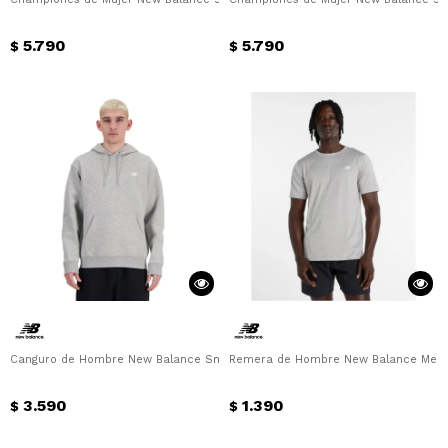
5.790
5.790
$
$
Canguro de Hombre New Balance Small Logo French Terry Hoodie New Balan
Remera de Hombre New Balance Men S
3.590
1.390
$
$