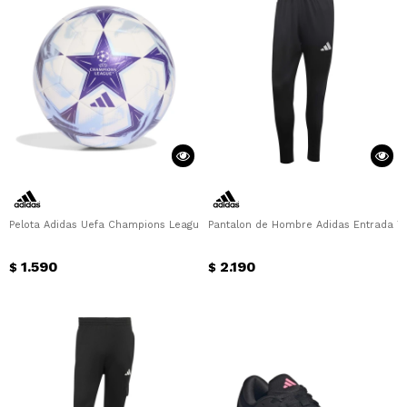
Pelota Adidas Uefa Champions League Adidas - Blanco - Violeta
Pantalon de Hombre Adidas Entrada Tr
1.590
2.190
$
$