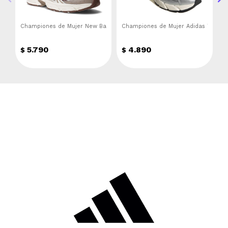
Championes de Mujer New Balance 530 New Balance - Beige - Marron
Championes de Mujer Adidas Techno
C
5.790
4.890
$
$
$