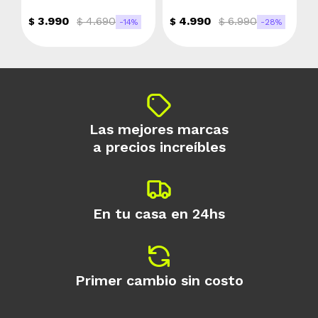
3.990
4.690
4.990
6.990
$
$
$
$
$
14
28
Las mejores marcas
a precios increíbles
En tu casa en 24hs
Primer cambio sin costo