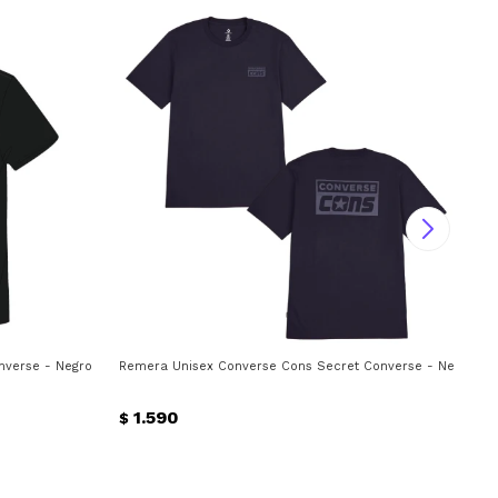
nverse - Negro
Remera Unisex Converse Cons Secret Converse - Negro
Rem
1.590
$
$