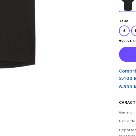
Talle:
S
GUÍA DE T
Comprá
3.400 
6.800 
CARACT
Género
Estilo de
Deporte