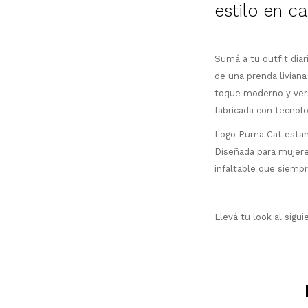
estilo en c
Sumá a tu outfit dia
de una prenda liviana
toque moderno y vers
fabricada c
on tecnol
Logo Puma Cat estamp
Diseñada para mujeres
infaltable que siempr
Llevá tu look al sigu