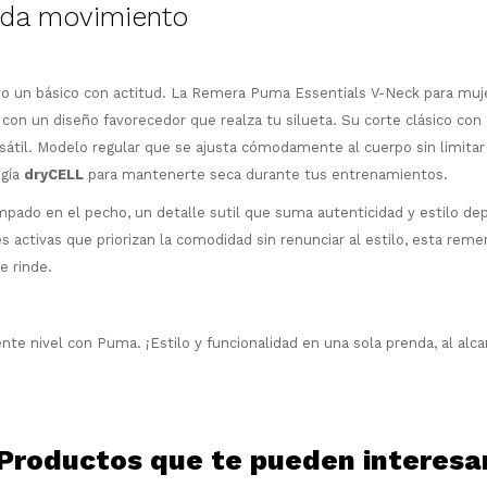
ada movimiento
¡Sumate a la forma más ágil de
comprar!
rio un básico con actitud. La Remera Puma Essentials V-Neck para muj
 con un diseño favorecedor que realza tu silueta. Su corte clásico con
Comprá en 3 cuotas sin recargo o hasta
en 12 cuotas * ¡Solo con tu cédula!
átil. Modelo regular que se ajusta cómodamente al cuerpo sin limita
* sujeto aprobación crediticia.
ogía
dryCELL
para mantenerte seca durante tus entrenamientos.
Comprá ahora y Pagá
Verifica si estás calificado para comprar
ado en el pecho, un detalle sutil que suma autenticidad y estilo dep
Después, hasta en 12
con Pago Después:
Estás calificado para comprar usando Pago
Ups!
 activas que priorizan la comodidad sin renunciar al estilo, esta reme
cuotas y sin tocar tu
Después.
Cédula de identidad
tarjeta de crédito
Parece que no tenes oferta, lamentamos
e rinde.
¡Algo salió mal!
¡Tenés hasta
para comprar en las cuotas
el inconveniente, por cualquier duda
Por favor intenta nuevamente mas tarde.
Celular
que prefieras!
contactanos en
preguntas@pagodespues.com.uy
Elegí tus productos preferidos
iente nivel con Puma. ¡Estilo y funcionalidad en una sola prenda, al alca
Elegís Pago Después como metodo de pago
Fecha de nacimiento
* sujeto a aprobación crediticia. El monto
disponible puede variar por comercio
Día
Mes
Año
Productos que te pueden interesa
Continuar