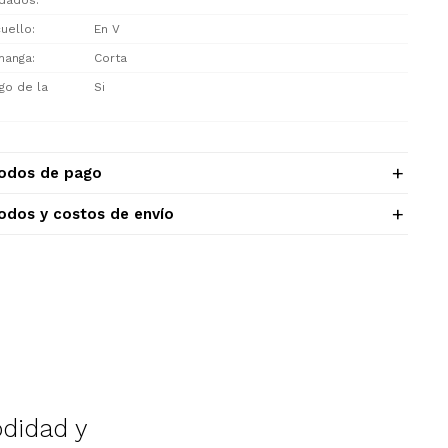
dados
cuello
En V
manga
Corta
go de la
Si
odos de pago
odos y costos de envío
didad y