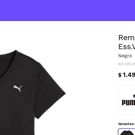
Rem
Ess.
Negro
051.
1.4
$
Variantes: