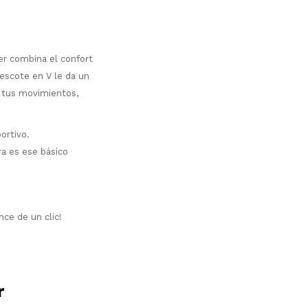
er combina el confort
 escote en V le da un
r tus movimientos,
ortivo.
ra es ese básico
nce de un clic!
r