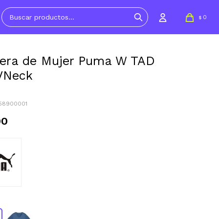
0
$
era de Mujer Puma W TAD
VNeck
258900001
90