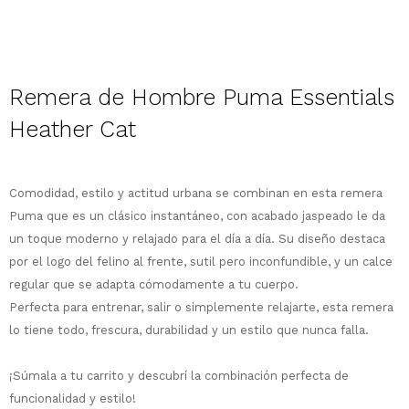
Descripción
Remera de Hombre Puma Essentials
¡Sumate a la forma más ágil de
comprar!
Heather Cat
Comprá en 3 cuotas sin recargo o hasta
en 12 cuotas * ¡Solo con tu cédula!
* sujeto aprobación crediticia.
Comodidad, estilo y actitud urbana se combinan en esta remera
Comprá ahora y Pagá
Verifica si estás calificado para comprar
Después, hasta en 12
Puma que es un clásico instantáneo, con acabado jaspeado le da
con Pago Después:
Estás calificado para comprar usando Pago
Ups!
cuotas y sin tocar tu
Después.
un toque moderno y relajado para el día a día. Su diseño destaca
Cédula de identidad
tarjeta de crédito
Parece que no tenes oferta, lamentamos
¡Algo salió mal!
por el logo del felino al frente, sutil pero inconfundible, y un calce
¡Tenés hasta
para comprar en las cuotas
el inconveniente, por cualquier duda
regular que se adapta cómodamente a tu cuerpo.
Por favor intenta nuevamente mas tarde.
Celular
que prefieras!
contactanos en
Perfecta para entrenar, salir o simplemente relajarte, esta remera
preguntas@pagodespues.com.uy
Elegí tus productos preferidos
lo tiene todo, frescura, durabilidad y un estilo que nunca falla.
Elegís Pago Después como metodo de pago
Fecha de nacimiento
* sujeto a aprobación crediticia. El monto
¡Súmala a tu carrito y descubrí la combinación perfecta de
disponible puede variar por comercio
Día
Mes
Año
funcionalidad y estilo!