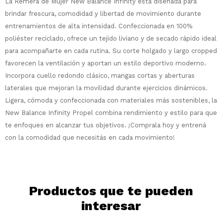
La Remera de Mujer New Balance Infinity está diseñada para
¡Sumate a la forma más ágil de
brindar frescura, comodidad y libertad de movimiento durante
comprar!
entrenamientos de alta intensidad. Confeccionada en 100%
Comprá en 3 cuotas sin recargo o hasta
poliéster reciclado, ofrece un tejido liviano y de secado rápido ideal
en 12 cuotas * ¡Solo con tu cédula!
para acompañarte en cada rutina. Su corte holgado y largo cropped
* sujeto aprobación crediticia.
favorecen la ventilación y aportan un estilo deportivo moderno.
Comprá ahora y Pagá
Verifica si estás calificado para comprar
Incorpora cuello redondo clásico, mangas cortas y aberturas
Después, hasta en 12
con Pago Después:
Estás calificado para comprar usando Pago
Ups!
laterales que mejoran la movilidad durante ejercicios dinámicos.
cuotas y sin tocar tu
Después.
Cédula de identidad
tarjeta de crédito
Parece que no tenes oferta, lamentamos
Ligera, cómoda y confeccionada con materiales más sostenibles, la
¡Algo salió mal!
¡Tenés hasta
para comprar en las cuotas
el inconveniente, por cualquier duda
New Balance Infinity Propel combina rendimiento y estilo para que
Por favor intenta nuevamente mas tarde.
Celular
que prefieras!
contactanos en
te enfoques en alcanzar tus objetivos. ¡Comprala hoy y entrená
preguntas@pagodespues.com.uy
Elegí tus productos preferidos
con la comodidad que necesitás en cada movimiento!
Elegís Pago Después como metodo de pago
Fecha de nacimiento
* sujeto a aprobación crediticia. El monto
disponible puede variar por comercio
Día
Mes
Año
Productos que te pueden
Continuar
interesar