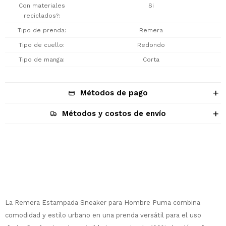
Con materiales
Si
reciclados?
Tipo de prenda
Remera
Tipo de cuello
Redondo
Tipo de manga
Corta
Métodos de pago
Métodos y costos de envío
Descripción
La Remera Estampada Sneaker para Hombre Puma combina
¡Sumate a la forma más ágil de
comodidad y estilo urbano en una prenda versátil para el uso
comprar!