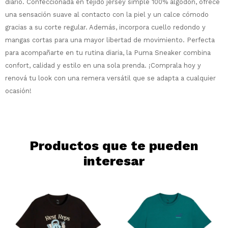
diario. Confeccionada en tejido jersey simple 100% algodón, ofrece
Comprá en 3 cuotas sin recargo o hasta
una sensación suave al contacto con la piel y un calce cómodo
en 12 cuotas * ¡Solo con tu cédula!
gracias a su corte regular. Además, incorpora cuello redondo y
* sujeto aprobación crediticia.
mangas cortas para una mayor libertad de movimiento. Perfecta
Comprá ahora y Pagá
Verifica si estás calificado para comprar
para acompañarte en tu rutina diaria, la Puma Sneaker combina
Después, hasta en 12
con Pago Después:
Estás calificado para comprar usando Pago
Ups!
confort, calidad y estilo en una sola prenda. ¡Comprala hoy y
cuotas y sin tocar tu
Después.
Cédula de identidad
tarjeta de crédito
Parece que no tenes oferta, lamentamos
renová tu look con una remera versátil que se adapta a cualquier
¡Algo salió mal!
¡Tenés hasta
para comprar en las cuotas
el inconveniente, por cualquier duda
ocasión!
Por favor intenta nuevamente mas tarde.
Celular
que prefieras!
contactanos en
preguntas@pagodespues.com.uy
Elegí tus productos preferidos
Elegís Pago Después como metodo de pago
Fecha de nacimiento
* sujeto a aprobación crediticia. El monto
Productos que te pueden
disponible puede variar por comercio
Día
Mes
Año
interesar
Continuar