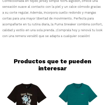
Confeccionada en tejido jersey simple 100% algodón, ofrece una
Comprá en 3 cuotas sin recargo o hasta
en 12 cuotas * ¡Solo con tu cédula!
sensación suave al contacto con la piel y un calce cómodo gracias
* sujeto aprobación crediticia.
a su corte regular. Además, incorpora cuello redondo y mangas
Comprá ahora y Pagá
Verifica si estás calificado para comprar
cortas para una mayor libertad de movimiento. Perfecta para
Después, hasta en 12
con Pago Después:
Estás calificado para comprar usando Pago
acompañarte en tu rutina diaria, la Puma Sneaker combina confort,
Ups!
cuotas y sin tocar tu
Después.
Cédula de identidad
calidad y estilo en una sola prenda. ¡Comprala hoy y renová tu look
tarjeta de crédito
Parece que no tenes oferta, lamentamos
¡Algo salió mal!
con una remera versátil que se adapta a cualquier ocasión!
¡Tenés hasta
para comprar en las cuotas
el inconveniente, por cualquier duda
Por favor intenta nuevamente mas tarde.
Celular
que prefieras!
contactanos en
preguntas@pagodespues.com.uy
Elegí tus productos preferidos
Elegís Pago Después como metodo de pago
Fecha de nacimiento
Productos que te pueden
* sujeto a aprobación crediticia. El monto
disponible puede variar por comercio
interesar
Día
Mes
Año
Continuar