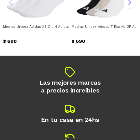
* sujeto a aprobación crediticia. El monto
disponible puede variar por comercio
Día
Mes
Año
Medias Unisex Adidas X3 C LIN Adidas - Blanco
Medias Unisex Adidas T Ess Ns 3P Adid
Continuar
690
690
$
$
Las mejores marcas
a precios increíbles
En tu casa en 24hs