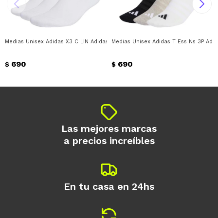
* sujeto a aprobación crediticia. El monto
disponible puede variar por comercio
Día
Mes
Año
Medias Unisex Adidas X3 C LIN Adidas - Blanco
Medias Unisex Adidas T Ess Ns 3P Adid
Continuar
690
690
$
$
Las mejores marcas
a precios increíbles
En tu casa en 24hs