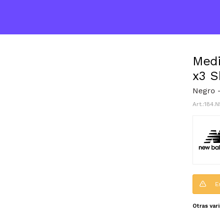
Med
x3 
Negro -
184.
E
Otras var