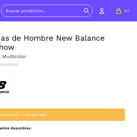
0
$
ias de Hombre New Balance
Show
 Multicolor
N501001020
ste artículo está agotado.
iantes disponibles: