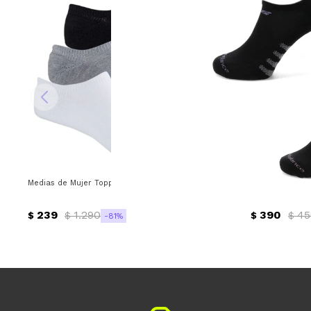
Medias de Mujer Topper x3 Invisibles Wns Topper - Blanco - Gris - Neg
Medias de Hom
239
1.290
390
45
$
$
$
$
81