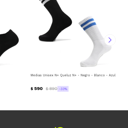
Medias Unisex N+ Queluz N+ - Negro - Blanco - Azul
Med
590
890
$
$
$
33