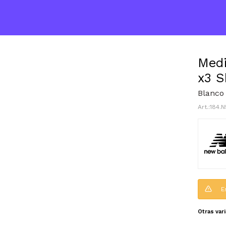
Med
x3 
Blanco 
184.N
E
Otras var