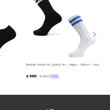
Medias Unisex N+ Queluz N+ - Negro - Blanco - Azul
Med
590
890
$
$
$
33