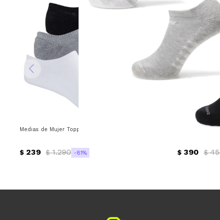
Medias de Mujer Topper x3 Invisibles Wns Topper - Blanco - Gris - Neg
Medias de Hom
239
1.290
390
45
$
$
$
$
81