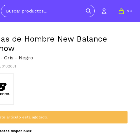
0
$
ias de Hombre New Balance
Show
- Gris - Negro
50102051
ste artículo está agotado.
iantes disponibles: