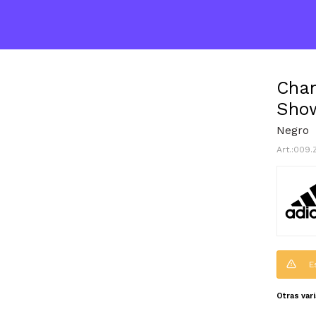
Chan
Sho
Negro
009.
E
Otras var