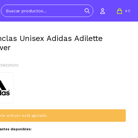
0
$
clas Unisex Adidas Adilette
wer
Z59221000
ste artículo está agotado.
iantes disponibles: