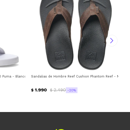
 Puma - Blanco - Negro
Sandalias de Hombre Reef Cushion Phantom Reef - Negro -
Cha
1.990
2.490
$
$
$
20