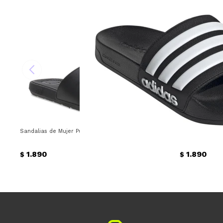
Sandalias de Mujer Puma Cool Cat 2.0 Bx Puma - Negro - Dorado
Sandalias de M
1.890
1.890
$
$