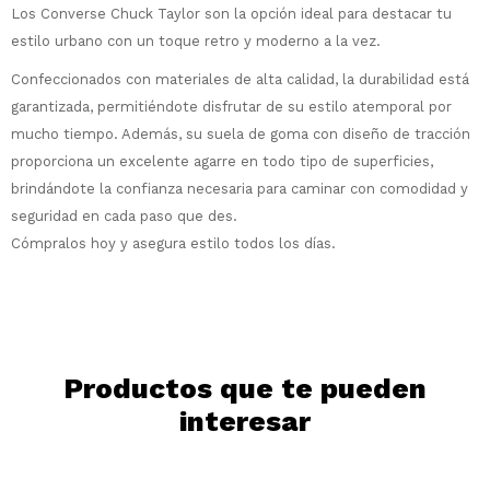
¡Sumate a la forma más ágil de
Los Converse Chuck Taylor son la opción ideal para destacar tu
comprar!
estilo urbano con un toque retro y moderno a la vez.
Comprá en 3 cuotas sin recargo o hasta
en 12 cuotas * ¡Solo con tu cédula!
Confeccionados con materiales de alta calidad, la durabilidad está
garantizada, permitiéndote disfrutar de su estilo atemporal por
* sujeto aprobación crediticia.
Comprá ahora y Pagá
mucho tiempo. Además, su suela de goma con diseño de tracción
Verifica si estás calificado para comprar
Después, hasta en 12
con Pago Después:
Estás calificado para comprar usando Pago
proporciona un excelente agarre en todo tipo de superficies,
Ups!
cuotas y sin tocar tu
Después.
Cédula de identidad
brindándote la confianza necesaria para caminar con comodidad y
tarjeta de crédito
Parece que no tenes oferta, lamentamos
¡Algo salió mal!
seguridad en cada paso que des.
¡Tenés hasta
para comprar en las cuotas
el inconveniente, por cualquier duda
Por favor intenta nuevamente mas tarde.
Cómpralos hoy y asegura estilo todos los días.
Celular
que prefieras!
contactanos en
preguntas@pagodespues.com.uy
Elegí tus productos preferidos
Elegís Pago Después como metodo de pago
Fecha de nacimiento
* sujeto a aprobación crediticia. El monto
disponible puede variar por comercio
Día
Mes
Año
Productos que te pueden
Continuar
interesar