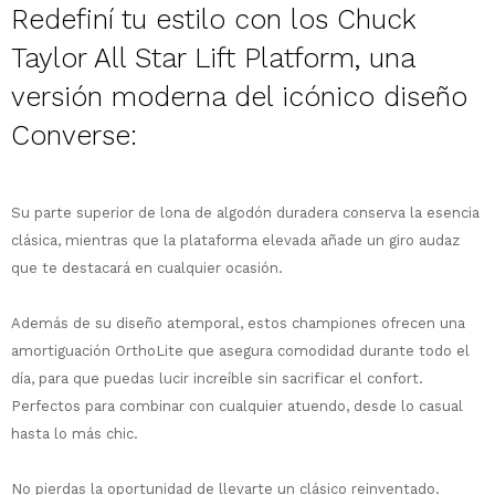
Redefiní tu estilo con los Chuck
Taylor All Star Lift Platform, una
versión moderna del icónico diseño
Converse:
¡Sumate a la forma más ágil de
comprar!
Comprá en 3 cuotas sin recargo o hasta
Su parte superior de lona de algodón duradera conserva la esencia
en 12 cuotas * ¡Solo con tu cédula!
clásica, mientras que la plataforma elevada añade un giro audaz
* sujeto aprobación crediticia.
Comprá ahora y Pagá
que te destacará en cualquier ocasión.
Verifica si estás calificado para comprar
Después, hasta en 12
con Pago Después:
Estás calificado para comprar usando Pago
Ups!
cuotas y sin tocar tu
Después.
Además de su diseño atemporal, estos championes ofrecen una
Cédula de identidad
tarjeta de crédito
Parece que no tenes oferta, lamentamos
¡Algo salió mal!
amortiguación OrthoLite que asegura comodidad durante todo el
¡Tenés hasta
para comprar en las cuotas
el inconveniente, por cualquier duda
Por favor intenta nuevamente mas tarde.
día, para que puedas lucir increíble sin sacrificar el confort.
Celular
que prefieras!
contactanos en
Perfectos para combinar con cualquier atuendo, desde lo casual
preguntas@pagodespues.com.uy
Elegí tus productos preferidos
hasta lo más chic.
Elegís Pago Después como metodo de pago
Fecha de nacimiento
* sujeto a aprobación crediticia. El monto
disponible puede variar por comercio
No pierdas la oportunidad de llevarte un clásico reinventado.