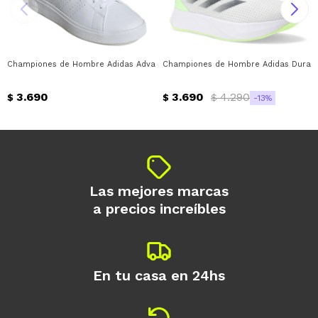
Championes de Hombre Adidas Advantage Base 2.0 Adidas - Blanco - Verde
Championes de Hombre Adidas Duramo 
3.690
3.690
4.290
$
$
$
13
Las mejores marcas
a precios increíbles
En tu casa en 24hs