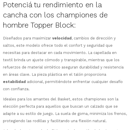
Potenciá tu rendimiento en la
cancha con los championes de
hombre Topper Block:
Diseñados para maximizar
velocidad
, cambios de dirección y
saltos, este modelo ofrece todo el confort y seguridad que
¡Sumate a la forma más ágil de
necesitas para destacar en cada movimiento. La capellada en
comprar!
textil brinda un ajuste cómodo y transpirable, mientras que los
Comprá en 3 cuotas sin recargo o hasta
refuerzos de material sintético aseguran durabilidad y resistencia
en 12 cuotas * ¡Solo con tu cédula!
en áreas clave. La pieza plástica en el talón proporciona
* sujeto aprobación crediticia.
estabilidad
adicional, permitiéndote enfrentar cualquier desafío
Comprá ahora y Pagá
Verifica si estás calificado para comprar
con confianza.
Después, hasta en 12
con Pago Después:
Estás calificado para comprar usando Pago
Ups!
cuotas y sin tocar tu
Después.
Cédula de identidad
Ideales para los amantes del Basket, estos championes son la
tarjeta de crédito
Parece que no tenes oferta, lamentamos
¡Algo salió mal!
elección perfecta para aquellos que buscan un calzado que se
¡Tenés hasta
para comprar en las cuotas
el inconveniente, por cualquier duda
Por favor intenta nuevamente mas tarde.
adapte a su estilo de juego. La suela de goma, minimiza los frenos,
Celular
que prefieras!
contactanos en
protegiendo las rodillas y facilitando una flexión natural.
preguntas@pagodespues.com.uy
Elegí tus productos preferidos
Elegís Pago Después como metodo de pago
Fecha de nacimiento