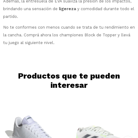
Además, la entresuela de EVA suaviza la presión de los impactos,
* sujeto a aprobación crediticia. El monto
brindando una sensación de
ligereza
y comodidad durante todo el
disponible puede variar por comercio
partido.
Día
Mes
Año
No te conformes con menos cuando se trata de tu rendimiento en
Continuar
la cancha. Comprá ahora los championes Block de Topper y llevá
tu juego al siguiente nivel.
Productos que te pueden
interesar