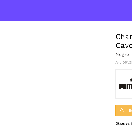
Cham
Cave
Negro 
051.
E
Otras var