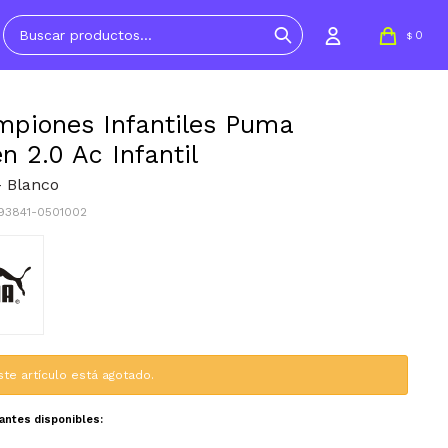
0
$
piones Infantiles Puma
n 2.0 Ac Infantil
- Blanco
393841-0501002
ste artículo está agotado.
iantes disponibles: