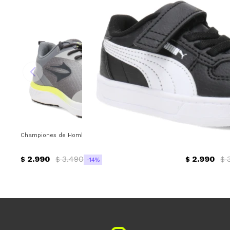
Championes de Hombre Topper Asphalt Topper - Beige - Gris - Verde L
Championes de 
2.990
3.490
2.990
$
$
$
$
14