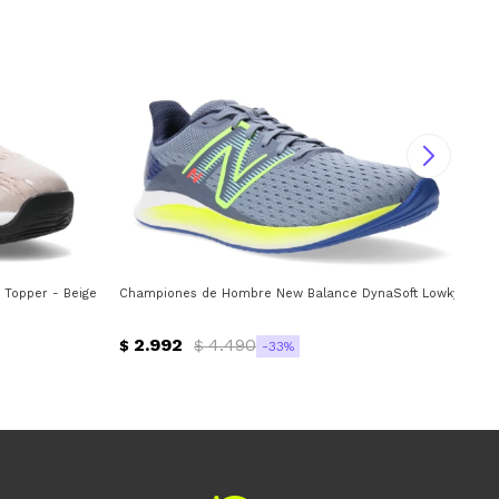
Topper - Beige - Negro - Rosado Coral
Championes de Hombre New Balance DynaSoft Lowky RC New
Cha
2.992
4.490
$
$
$
33