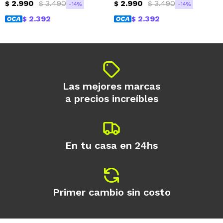
2.990
3.490
2.990
3.490
$
$
$
$
14
14
2.392
2.392
$
$
Las mejores marcas
a precios increíbles
En tu casa en 24hs
Primer cambio sin costo