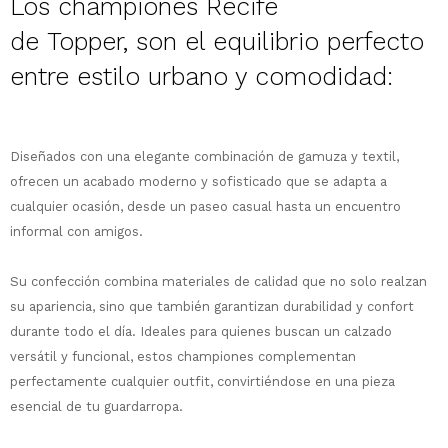
Los championes Recife
de
Topper,
son el equilibrio perfecto
entre estilo urbano y comodidad:
¡Sumate a la forma más ágil de
comprar!
Diseñados con una elegante combinación de gamuza y textil,
Comprá en 3 cuotas sin recargo o hasta
ofrecen un acabado moderno y sofisticado que se adapta a
en 12 cuotas * ¡Solo con tu cédula!
cualquier ocasión, desde un paseo casual hasta un encuentro
* sujeto aprobación crediticia.
informal con amigos.
Comprá ahora y Pagá
Verifica si estás calificado para comprar
Después, hasta en 12
con Pago Después:
Estás calificado para comprar usando Pago
Su confección combina materiales de calidad que no solo realzan
Ups!
cuotas y sin tocar tu
Después.
Cédula de identidad
su apariencia, sino que también garantizan durabilidad y confort
tarjeta de crédito
Parece que no tenes oferta, lamentamos
¡Algo salió mal!
¡Tenés hasta
para comprar en las cuotas
el inconveniente, por cualquier duda
durante todo el día. Ideales para quienes buscan un calzado
Por favor intenta nuevamente mas tarde.
Celular
que prefieras!
contactanos en
versátil y funcional, estos championes complementan
preguntas@pagodespues.com.uy
Elegí tus productos preferidos
perfectamente cualquier outfit, convirtiéndose en una pieza
Elegís Pago Después como metodo de pago
Fecha de nacimiento
esencial de tu guardarropa.
* sujeto a aprobación crediticia. El monto
disponible puede variar por comercio