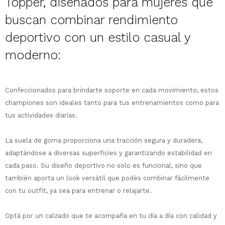
Topper, diseñados para mujeres que
buscan combinar rendimiento
deportivo con un estilo casual y
moderno:
¡Sumate a la forma más ágil de
comprar!
Comprá en 3 cuotas sin recargo o hasta
Confeccionados para brindarte soporte en cada movimiento, estos
en 12 cuotas * ¡Solo con tu cédula!
championes son ideales tanto para tus entrenamientos como para
* sujeto aprobación crediticia.
tus actividades diarias.
Comprá ahora y Pagá
Verifica si estás calificado para comprar
Después, hasta en 12
con Pago Después:
Estás calificado para comprar usando Pago
Ups!
La suela de goma proporciona una tracción segura y duradera,
cuotas y sin tocar tu
Después.
Cédula de identidad
tarjeta de crédito
Parece que no tenes oferta, lamentamos
adaptándose a diversas superficies y garantizando estabilidad en
¡Algo salió mal!
¡Tenés hasta
para comprar en las cuotas
el inconveniente, por cualquier duda
cada paso. Su diseño deportivo no solo es funcional, sino que
Por favor intenta nuevamente mas tarde.
Celular
que prefieras!
contactanos en
también aporta un look versátil que podés combinar fácilmente
preguntas@pagodespues.com.uy
Elegí tus productos preferidos
con tu outfit, ya sea para entrenar o relajarte.
Elegís Pago Después como metodo de pago
Fecha de nacimiento
* sujeto a aprobación crediticia. El monto
Optá por un calzado que te acompaña en tu día a día con calidad y
disponible puede variar por comercio
Día
Mes
Año