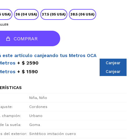
.5 USA)
36 (04 USA)
37.5 (05 USA)
38.5 (06 USA)
ALLES
COMPRAR
 este artículo canjeando tus Metros OCA
Metros
$ 2590
Canjear
Metros
$ 1590
Canjear
ERÍSTICAS
Niña, Niño
 ajuste
Cordones
el champión
Urbano
de la suela
Goma
s del exterior
Sintético imitación cuero