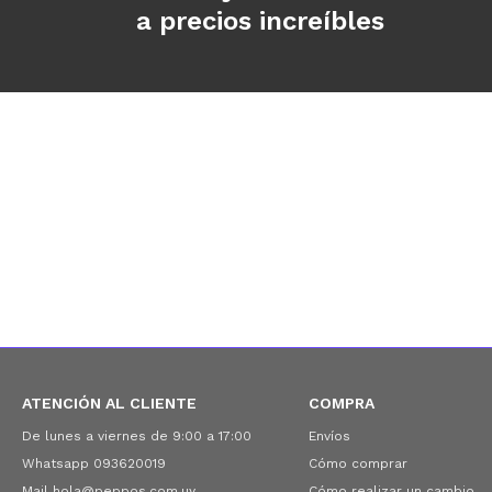
a precios increíbles
ATENCIÓN AL CLIENTE
COMPRA
De lunes a viernes de 9:00 a 17:00
Envíos
Whatsapp 093620019
Cómo comprar
Mail hola@peppos.com.uy
Cómo realizar un cambio