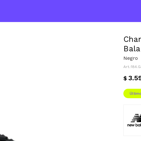
Cham
Bala
Negro
184.
3.5
$
Últim