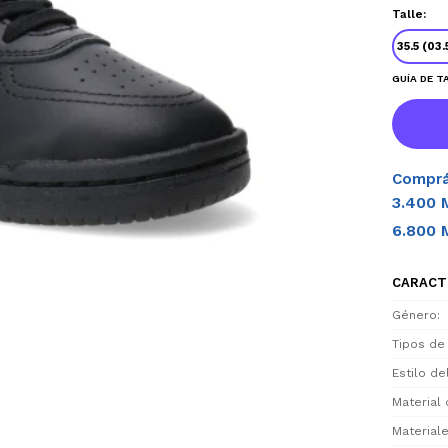
Talle:
35.5 (03
GUÍA DE T
Comprá
3.400 
6.800 
CARACT
Género
Tipos de
Estilo d
Material 
Materiale