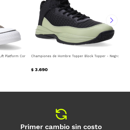
ft Platform Converse - Taupe
Championes de Hombre Topper Block Topper - Negro - Ver
Cha
3.690
$
$
Primer cambio sin costo