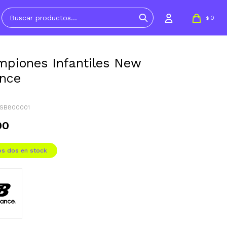
0
$
piones Infantiles New
nce
GSB800001
90
os dos en stock