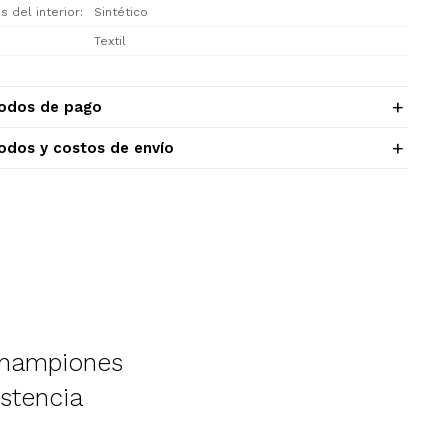
s del interior
Sintético
Textil
odos de pago
odos y costos de envío
 championes
stencia