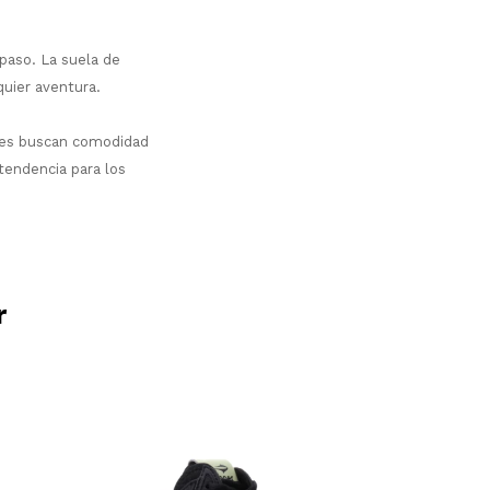
paso. La suela de
quier aventura.
enes buscan comodidad
tendencia para los
r