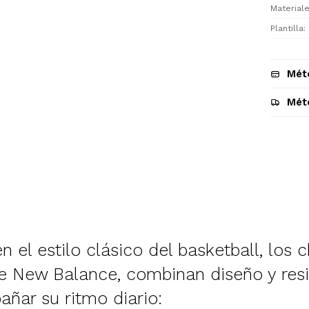
Materiale
Plantilla
Mét
Mét
Descripción
en el estilo clásico del basketball, los
 New Balance, combinan diseño y resi
ñar su ritmo diario:
¡Sumate a la forma más ágil de