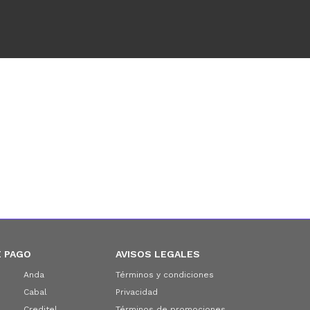
 PAGO
AVISOS LEGALES
Anda
Términos y condiciones
Cabal
Privacidad
Creditel
Términos de promociones