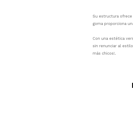
Su estructura ofrece
goma proporciona una 
Con una estética ver
sin renunciar al esti
más chicos!.