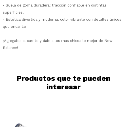
Elegís Pago Después como metodo de pago
Fecha de nacimiento
- Suela de goma duradera: tracción confiable en distintas
* sujeto a aprobación crediticia. El monto
superficies.
disponible puede variar por comercio
- Estética divertida y moderna: color vibrante con detalles únicos
Día
Mes
Año
que encantan.
Continuar
¡Agrégalos al carrito y dale a los más chicos lo mejor de New
Balance!
Productos que te pueden
interesar