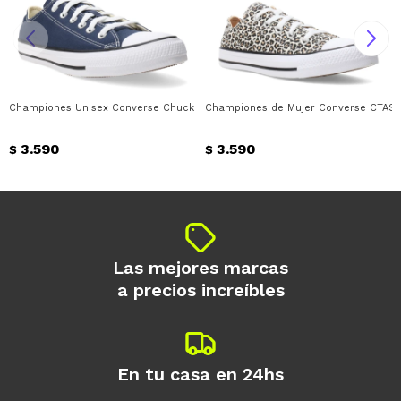
Championes Unisex Converse Chuck Taylor All Star Converse - Azul Marino -
Championes de Mujer Converse CTAS 
3.590
3.590
$
$
Las mejores marcas
a precios increíbles
En tu casa en 24hs