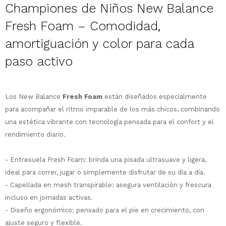
Championes de Niños New Balance
Fresh Foam –
Comodidad,
amortiguación y color para cada
paso activo
¡Sumate a la forma más ágil de
Los New Balance
Fresh Foam
están diseñados especialmente
comprar!
para acompañar el ritmo imparable de los más chicos, combinando
Comprá en 3 cuotas sin recargo o hasta
una estética vibrante con tecnología pensada para el confort y el
en 12 cuotas * ¡Solo con tu cédula!
rendimiento diario.
* sujeto aprobación crediticia.
Comprá ahora y Pagá
Verifica si estás calificado para comprar
- Entresuela Fresh Foam: brinda una pisada ultrasuave y ligera,
Después, hasta en 12
con Pago Después:
Estás calificado para comprar usando Pago
ideal para correr, jugar o simplemente disfrutar de su día a día.
Ups!
cuotas y sin tocar tu
Después.
Cédula de identidad
- Capellada en mesh transpirable: asegura ventilación y frescura
tarjeta de crédito
Parece que no tenes oferta, lamentamos
¡Algo salió mal!
¡Tenés hasta
para comprar en las cuotas
incluso en jornadas activas.
el inconveniente, por cualquier duda
Por favor intenta nuevamente mas tarde.
Celular
que prefieras!
contactanos en
- Diseño ergonómico: pensado para el pie en crecimiento, con
preguntas@pagodespues.com.uy
Elegí tus productos preferidos
ajuste seguro y flexible.