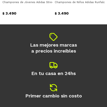
Championes de Jóvenes Adidas Streettalk Adidas - Blanco - Negro
Championes de Niños Adidas Runfalcon
Día
Mes
Año
3.490
3.490
Continuar
$
$
Las mejores marcas
a precios increíbles
En tu casa en 24hs
Primer cambio sin costo