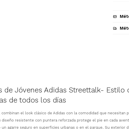
Mét
Mét
Descripción
de Jóvenes Adidas Streettalk- Estilo 
as de todos los días
 combinan el look clásico de Adidas con la comodidad que necesitan par
¡Sumate a la forma más ágil de
 diseño resistente con puntera reforzada protege el pie en cada avent
comprar!
un agarre seguro en superficies urbanas o en el parque. Su exterior d