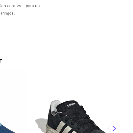
. Con cordones para un
 amigos.
r