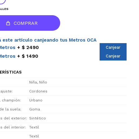
ALLES
COMPRAR
 este artículo canjeando tus Metros OCA
Metros
$ 2490
Canjear
Metros
$ 1490
Canjear
ERÍSTICAS
Niña, Niño
 ajuste
Cordones
el champión
Urbano
de la suela
Goma
s del exterior
Sintético
s del interior
Textil
Textil