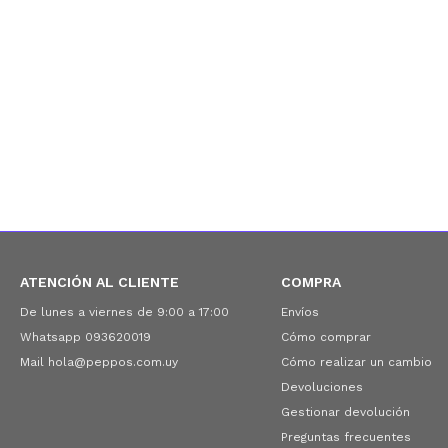
ATENCIÓN AL CLIENTE
COMPRA
De lunes a viernes de 9:00 a 17:00
Envíos
Whatsapp 093620019
Cómo comprar
Mail hola@peppos.com.uy
Cómo realizar un cambio
Devoluciones
Gestionar devolución
Preguntas frecuentes