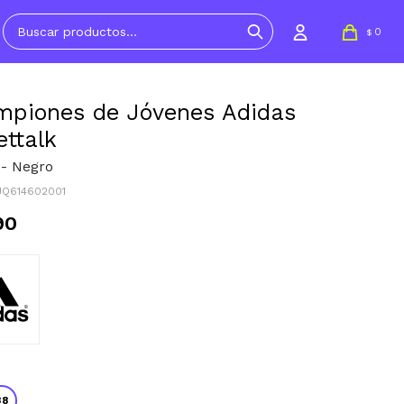
0
$
piones de Jóvenes Adidas
ettalk
 - Negro
JQ614602001
90
38