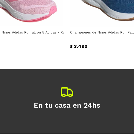
Niños Adidas Runfalcon 5 Adidas - Rosado - Claro
Championes de Niños Adidas Run Falco
3.490
$
En tu casa en 24hs