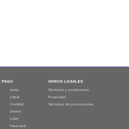
 PAGO
AVISOS LEGALES
Anda
Términos y condiciones
Cabal
Privacidad
Creditel
Términos de promociones
Diners
Líder
Passcard