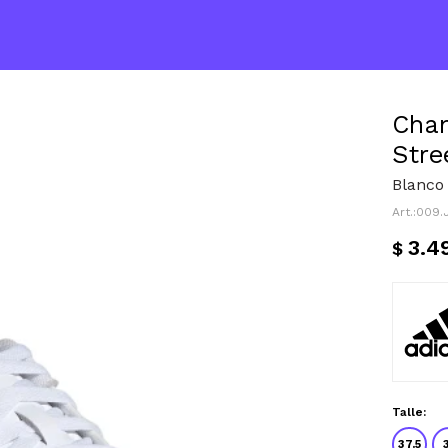
Cham
Stre
Blanco
009.
3.4
$
Talle:
37.5