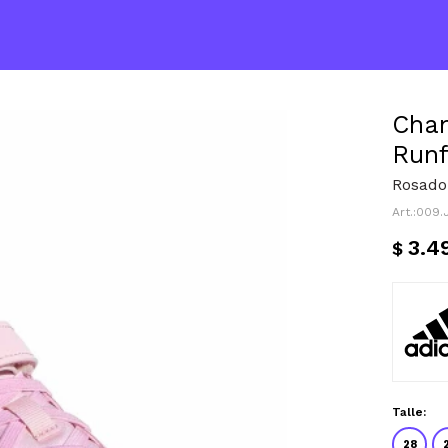
Cham
Runf
Rosado
009.
3.4
$
Talle:
28