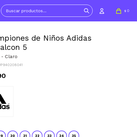
0
$
piones de Niños Adidas
alcon 5
 - Claro
JP940208041
90
29
30
31
32
33
34
35