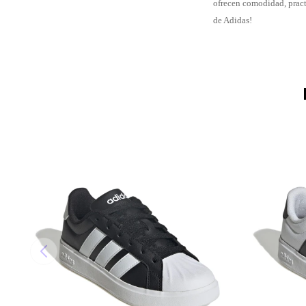
ofrecen comodidad, prac
de Adidas!