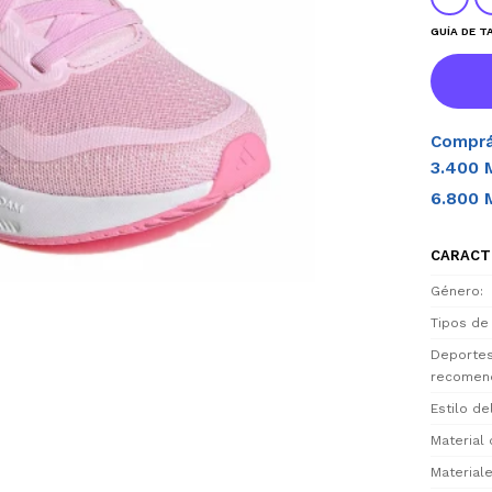
GUÍA DE T
Comprá
3.400 
6.800 
CARACT
Género
Tipos de
Deporte
recomen
Estilo d
Material 
Materiale