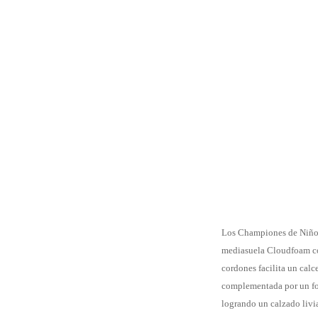
Los Championes de Niños
mediasuela Cloudfoam con
cordones facilita un calce
complementada por un for
logrando un calzado livia