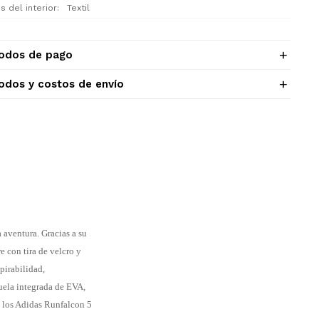
s del interior
Textil
odos de pago
odos y costos de envío
aventura. Gracias a su
 con tira de velcro y
spirabilidad,
uela integrada de EVA,
, los Adidas Runfalcon 5