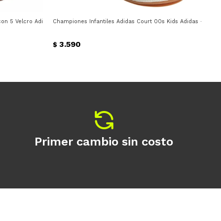
n 5 Velcro Adidas - Azul - Celeste
Championes Infantiles Adidas Court 00s Kids Adidas - Negr
Cha
3.590
$
$
Primer cambio sin costo