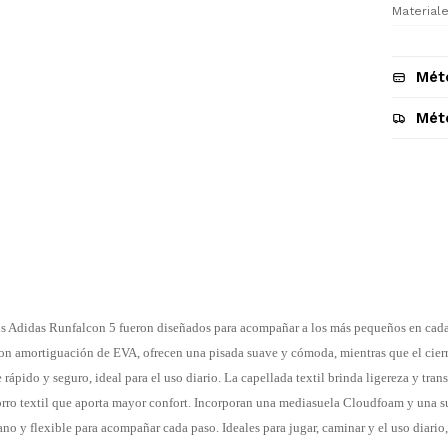
Materiale
Mét
Mét
Descripción
 Adidas Runfalcon 5 fueron diseñados para acompañar a los más pequeños en cada 
 amortiguación de EVA, ofrecen una pisada suave y cómoda, mientras que el cierre
¡Sumate a la forma más ágil de
 rápido y seguro, ideal para el uso diario. La capellada textil brinda ligereza y tran
comprar!
ro textil que aporta mayor confort. Incorporan una mediasuela Cloudfoam y una s
Comprá en 3 cuotas sin recargo o hasta
no y flexible para acompañar cada paso. Ideales para jugar, caminar y el uso diario
en 12 cuotas * ¡Solo con tu cédula!