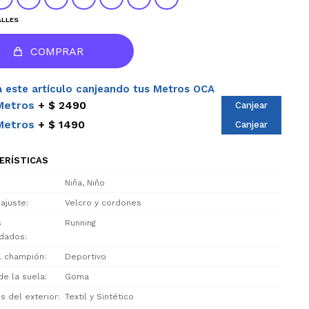
ALLES
COMPRAR
 este artículo canjeando tus Metros OCA
Metros
$ 2490
Canjear
Metros
$ 1490
Canjear
ERÍSTICAS
Niña, Niño
 ajuste
Velcro y cordones
s
Running
dados
el champión
Deportivo
de la suela
Goma
s del exterior
Textil y Sintético