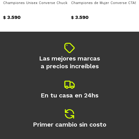
Championes Unisex Converse Chuck Taylor All Star Converse - Azul Marino -
Championes de Mujer Converse CTAS 
Día
Mes
Año
3.590
3.590
Continuar
$
$
Las mejores marcas
a precios increíbles
En tu casa en 24hs
Primer cambio sin costo