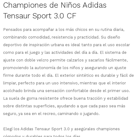
Championes de Niños Adidas
Tensaur Sport 3.0 CF
Pensados para acompañar a los más chicos en su rutina diaria,
¡Sumate a la forma más ágil de
combinando comodidad, resistencia y practicidad. Su diseño
comprar!
deportivo de inspiración urbana es ideal tanto para el uso escolar
Comprá en 3 cuotas sin recargo o hasta
como para el juego y las actividades del día a día. El sistema de
en 12 cuotas * ¡Solo con tu cédula!
ajuste con doble velcro permite calzarlos y sacarlos fácilmente,
* sujeto aprobación crediticia.
Comprá ahora y Pagá
promoviendo la autonomía de los niños y asegurando un ajuste
Verifica si estás calificado para comprar
Después, hasta en 12
con Pago Después:
Estás calificado para comprar usando Pago
firme durante todo el día. El exterior sintético es durable y fácil de
Ups!
cuotas y sin tocar tu
Después.
Cédula de identidad
limpiar, perfecto para un uso intensivo, mientras que el interior
tarjeta de crédito
Parece que no tenes oferta, lamentamos
¡Algo salió mal!
acolchado brinda una sensación confortable desde el primer uso.
¡Tenés hasta
para comprar en las cuotas
el inconveniente, por cualquier duda
Por favor intenta nuevamente mas tarde.
La suela de goma resistente ofrece buena tracción y estabilidad
Celular
que prefieras!
contactanos en
sobre distintas superficies, ayudando a que cada paso sea más
preguntas@pagodespues.com.uy
Elegí tus productos preferidos
seguro, ya sea en el recreo, caminando o jugando.
Elegís Pago Después como metodo de pago
Fecha de nacimiento
* sujeto a aprobación crediticia. El monto
disponible puede variar por comercio
Elegí los Adidas Tensaur Sport 3.0 y asegúrales championes
Día
Mes
Año
cómodos y durables para todos los días.