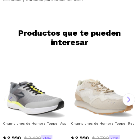
Continuar
Productos que te pueden
interesar
Championes de Hombre Topper Asphalt Topper - Beige - Gris - Verde Lima
Championes de Hombre Topper Recife 
2.990
3.490
2.990
3.790
$
$
$
$
14
21