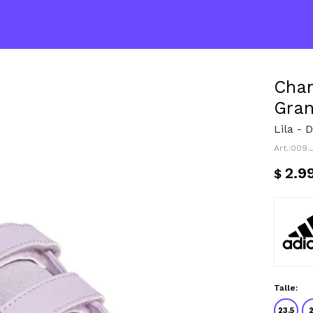
Cham
Gran
Lila - 
009.
2.9
$
Talle:
23.5