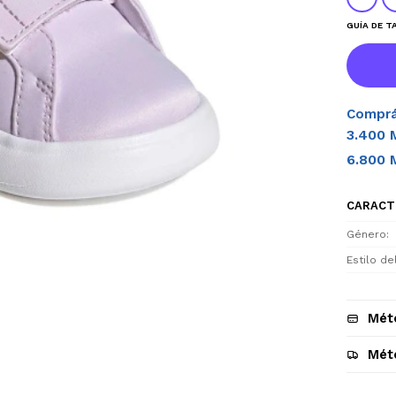
GUÍA DE T
Comprá
3.400 
6.800 
CARACT
Género
Estilo d
Mét
Mét