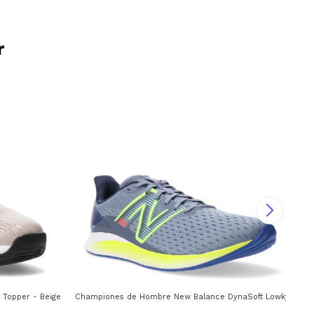
r
Topper - Beige - Negro - Rosado Coral
Championes de Hombre New Balance DynaSoft Lowky RC New
Cha