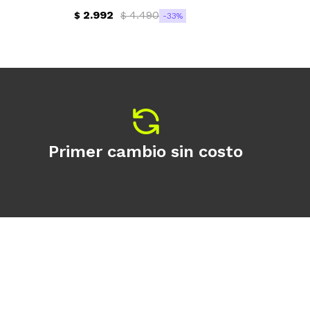
2.992
4.490
$
$
$
33
Primer cambio sin costo