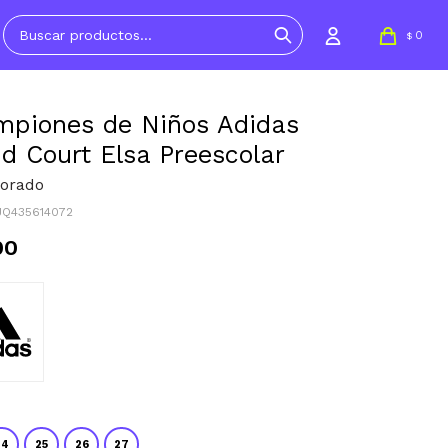
0
$
piones de Niños Adidas
d Court Elsa Preescolar
Dorado
JQ435614072
90
24
25
26
27