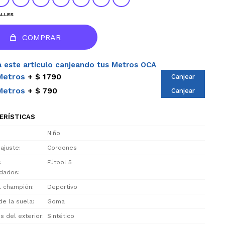
ALLES
COMPRAR
 este artículo canjeando tus Metros OCA
Metros
$ 1790
Canjear
Metros
$ 790
Canjear
ERÍSTICAS
Niño
 ajuste
Cordones
s
Fútbol 5
dados
el champión
Deportivo
de la suela
Goma
s del exterior
Sintético