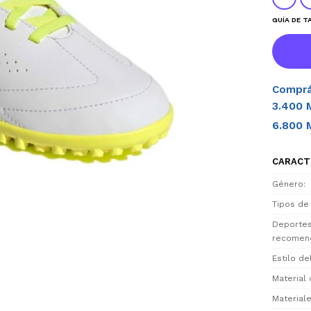
GUÍA DE T
Comprá
3.400 
6.800 
CARACT
Género
Tipos de
Deporte
recomen
Estilo d
Material 
Materiale