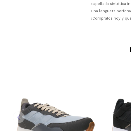
capellada sintética 
una lengüeta perforad
¡Compralos hoy y que 