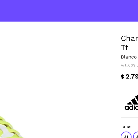
Cham
Tf
Blanco 
009.
2.7
$
Talle:
31