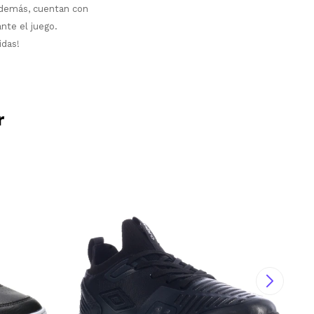
 Además, cuentan con
ante el juego.
idas!
r