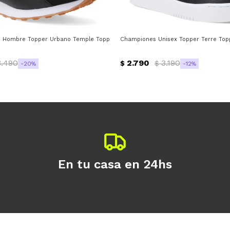
a
 Hombre Topper Urbano Temple Topper - Negro - Gris
Championes Unisex Topper Terre Topp
3.490
2.790
3.190
$
$
20
12
En tu casa en 24hs