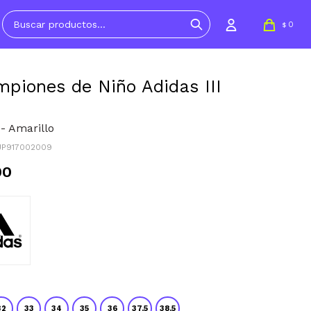
0
$
piones de Niño Adidas III
- Amarillo
JP917002009
90
32
33
34
35
36
37.5
38.5