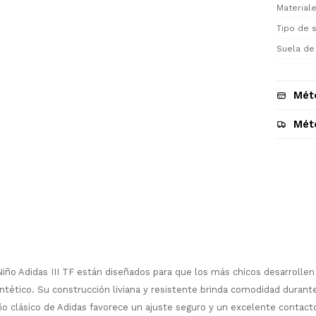
Materiale
Tipo de s
Suela de
Mét
Mét
Descripción
ño Adidas III TF están diseñados para que los más chicos desarrollen
¡Sumate a la forma más ágil de
comprar!
tético. Su construcción liviana y resistente brinda comodidad durante
Comprá en 3 cuotas sin recargo o hasta
o clásico de Adidas favorece un ajuste seguro y un excelente contacto