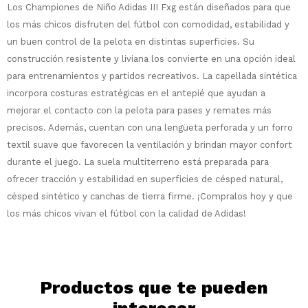
Los Championes de Niño Adidas III Fxg están diseñados para que
los más chicos disfruten del fútbol con comodidad, estabilidad y
¡Sumate a la forma más ágil de
comprar!
un buen control de la pelota en distintas superficies. Su
construcción resistente y liviana los convierte en una opción ideal
Comprá en 3 cuotas sin recargo o hasta
en 12 cuotas * ¡Solo con tu cédula!
para entrenamientos y partidos recreativos. La capellada sintética
* sujeto aprobación crediticia.
incorpora costuras estratégicas en el antepié que ayudan a
Comprá ahora y Pagá
Verifica si estás calificado para comprar
mejorar el contacto con la pelota para pases y remates más
Después, hasta en 12
con Pago Después:
Estás calificado para comprar usando Pago
precisos. Además, cuentan con una lengüeta perforada y un forro
Ups!
cuotas y sin tocar tu
Después.
Cédula de identidad
textil suave que favorecen la ventilación y brindan mayor confort
tarjeta de crédito
Parece que no tenes oferta, lamentamos
¡Algo salió mal!
durante el juego. La suela multiterreno está preparada para
¡Tenés hasta
para comprar en las cuotas
el inconveniente, por cualquier duda
Por favor intenta nuevamente mas tarde.
Celular
que prefieras!
contactanos en
ofrecer tracción y estabilidad en superficies de césped natural,
preguntas@pagodespues.com.uy
Elegí tus productos preferidos
césped sintético y canchas de tierra firme. ¡Compralos hoy y que
Elegís Pago Después como metodo de pago
Fecha de nacimiento
los más chicos vivan el fútbol con la calidad de Adidas!
* sujeto a aprobación crediticia. El monto
disponible puede variar por comercio
Día
Mes
Año
Continuar
Productos que te pueden