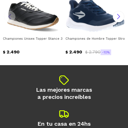
Championes Unisex Topper Stance 3 Topper - Negro
Championes de Hombre Topper Strong P
2.490
2.490
2.790
$
$
$
10
Las mejores marcas
a precios increíbles
En tu casa en 24hs