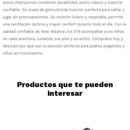
estos championes combinan durabilidad, estilo clásico y soporte
Comprá en 3 cuotas sin recargo o hasta
confiable. Su suela de goma brinda tracción perfecta para saltar y
en 12 cuotas * ¡Solo con tu cédula!
jugar sin preocupaciones. Su exterior liviano y respirable, permite
* sujeto aprobación crediticia.
una ventilación óptima y mayor confort durante todo el día. Con la
Comprá ahora y Pagá
Verifica si estás calificado para comprar
calidad confiable de New Balance, los 578 acompañan a los niños
Después, hasta en 12
con Pago Después:
Estás calificado para comprar usando Pago
Ups!
cuotas y sin tocar tu
Después.
en cada aventura, cuidando sus pies y su estilo. Compralos hoy y
Cédula de identidad
tarjeta de crédito
Parece que no tenes oferta, lamentamos
descubrí por qué son la elección perfecta para padres exigentes y
¡Algo salió mal!
¡Tenés hasta
para comprar en las cuotas
el inconveniente, por cualquier duda
niños en movimiento.
Por favor intenta nuevamente mas tarde.
Celular
que prefieras!
contactanos en
preguntas@pagodespues.com.uy
Elegí tus productos preferidos
Elegís Pago Después como metodo de pago
Fecha de nacimiento
* sujeto a aprobación crediticia. El monto
Productos que te pueden
disponible puede variar por comercio
Día
Mes
Año
interesar
Continuar