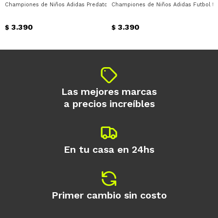
Championes de Niños Adidas Predator Club Tf Adidas - Celeste - Amarillo
Championes de Niños Adidas Futbol 5 P
Día
Mes
Año
3.390
3.390
Continuar
$
$
Las mejores marcas
a precios increíbles
En tu casa en 24hs
Primer cambio sin costo