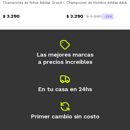
Championes de Niños Adidas Grand Court 3.0 Juniors Adidas - Blanco Hologr
Championes de Hombre Adidas Adidas 
Día
Mes
Año
3.290
3.290
4.590
Continuar
$
$
$
28
Las mejores marcas
a precios increíbles
En tu casa en 24hs
Primer cambio sin costo