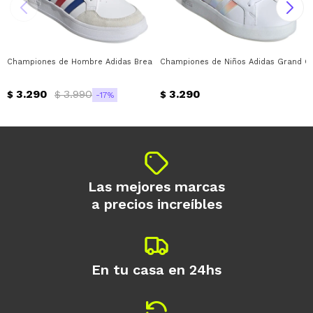
Championes de Hombre Adidas Breaknet 2.0 Adidas - Blanco - Azul - Rojo
Championes de Niños Adidas Grand Cou
3.290
3.990
3.290
$
$
$
17
Las mejores marcas
a precios increíbles
En tu casa en 24hs