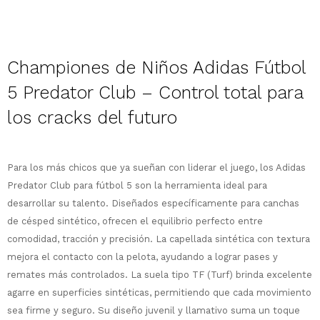
Descripción
Championes de Niños Adidas Fútbol
5 Predator Club –
Control total para
los cracks del futuro
¡Sumate a la forma más ágil de
comprar!
Comprá en 3 cuotas sin recargo o hasta
Para los más chicos que ya sueñan con liderar el juego, los Adidas
en 12 cuotas * ¡Solo con tu cédula!
Predator Club para fútbol 5 son la herramienta ideal para
* sujeto aprobación crediticia.
desarrollar su talento. Diseñados específicamente para canchas
Comprá ahora y Pagá
Verifica si estás calificado para comprar
de césped sintético, ofrecen el equilibrio perfecto entre
Después, hasta en 12
con Pago Después:
Estás calificado para comprar usando Pago
Ups!
cuotas y sin tocar tu
Después.
comodidad, tracción y precisión.
La capellada sintética con textura
Cédula de identidad
tarjeta de crédito
Parece que no tenes oferta, lamentamos
mejora el contacto con la pelota, ayudando a lograr pases y
¡Algo salió mal!
¡Tenés hasta
para comprar en las cuotas
el inconveniente, por cualquier duda
remates más controlados. La suela tipo TF (Turf) brinda excelente
Por favor intenta nuevamente mas tarde.
Celular
que prefieras!
contactanos en
agarre en superficies sintéticas, permitiendo que cada movimiento
preguntas@pagodespues.com.uy
Elegí tus productos preferidos
sea firme y seguro. Su diseño juvenil y llamativo suma un toque
Elegís Pago Después como metodo de pago
Fecha de nacimiento