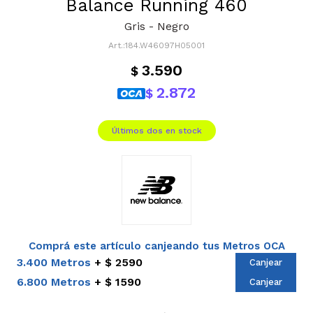
Balance Running 460
Gris - Negro
184.W46097H05001
3.590
$
2.872
$
Últimos dos en stock
Comprá este artículo canjeando tus Metros OCA
3.400 Metros
$ 2590
Canjear
6.800 Metros
$ 1590
Canjear