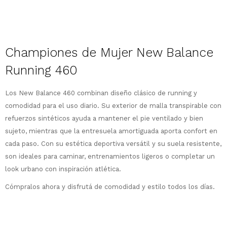
Descripción
¡Sumate a la forma más ágil de
Championes de Mujer New Balance
comprar!
Running 460
Comprá en 3 cuotas sin recargo o hasta
en 12 cuotas * ¡Solo con tu cédula!
* sujeto aprobación crediticia.
Los New Balance 460 combinan diseño clásico de running y
Comprá ahora y Pagá
Verifica si estás calificado para comprar
comodidad para el uso diario. Su exterior de malla transpirable con
Después, hasta en 12
con Pago Después:
Estás calificado para comprar usando Pago
refuerzos sintéticos ayuda a mantener el pie ventilado y bien
Ups!
cuotas y sin tocar tu
Después.
Cédula de identidad
sujeto, mientras que la entresuela amortiguada aporta confort en
tarjeta de crédito
Parece que no tenes oferta, lamentamos
¡Algo salió mal!
¡Tenés hasta
para comprar en las cuotas
cada paso. Con su estética deportiva versátil y su suela resistente,
el inconveniente, por cualquier duda
Por favor intenta nuevamente mas tarde.
Celular
que prefieras!
contactanos en
son ideales para caminar, entrenamientos ligeros o completar un
preguntas@pagodespues.com.uy
Elegí tus productos preferidos
look urbano con inspiración atlética.
Elegís Pago Después como metodo de pago
Fecha de nacimiento
Cómpralos ahora y disfrutá de comodidad y estilo todos los días.
* sujeto a aprobación crediticia. El monto
disponible puede variar por comercio
Día
Mes
Año