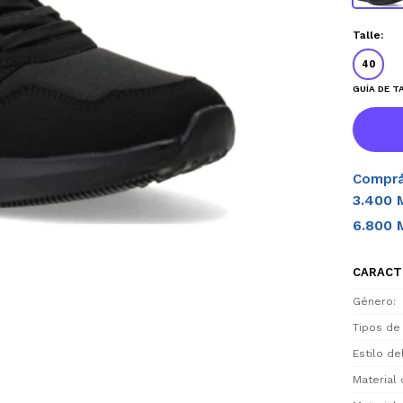
Talle:
40
GUÍA DE T
Comprá
3.400 
6.800 
CARACT
Género
Tipos de
Estilo d
Material 