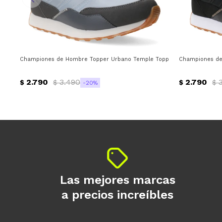
Championes de Hombre Topper Urbano Temple Topper - Gris - Magent
Championes de
2.790
3.490
2.790
$
$
$
$
20
Las mejores marcas
a precios increíbles