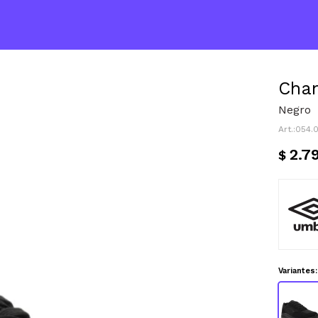
Cha
Negro
054.
2.7
$
Variantes: