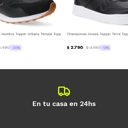
a
 Hombre Topper Urbano Temple Topper - Negro - Gris
Championes Unisex Topper Terre Topp
3.490
2.790
3.190
$
$
20
12
En tu casa en 24hs