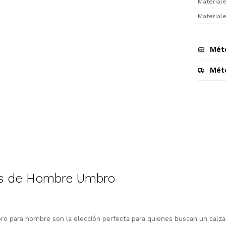
Materiale
Materiale
Mét
Mét
Descripción
s de Hombre Umbro
¡Sumate a la forma más ágil de
comprar!
 para hombre son la elección perfecta para quienes buscan un calzad