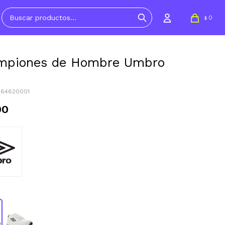
0
$
mpiones de Hombre Umbro
064620001
90