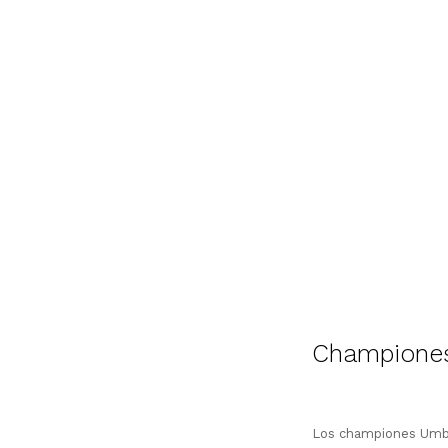
Champione
Los championes Umbro