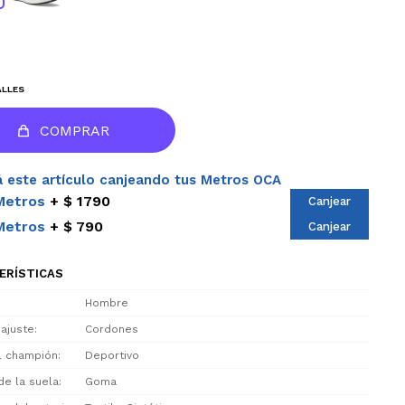
ALLES
COMPRAR
 este artículo canjeando tus Metros OCA
Metros
$ 1790
Canjear
Metros
$ 790
Canjear
ERÍSTICAS
Hombre
 ajuste
Cordones
el champión
Deportivo
de la suela
Goma