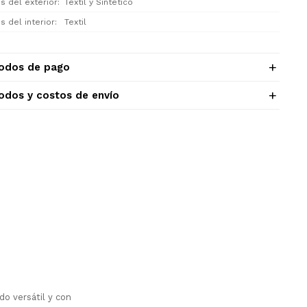
s del exterior
Textil y Sintético
s del interior
Textil
odos de pago
odos y costos de envío
o versátil y con