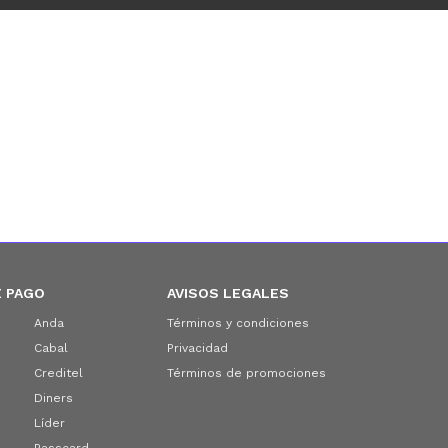
 PAGO
AVISOS LEGALES
Anda
Términos y condiciones
Cabal
Privacidad
Creditel
Términos de promociones
Diners
Líder