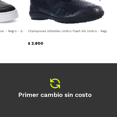
er - Negro - Gris
Championes Infantiles Umbro Flash HG Umbro - Negro
Cha
2.800
$
$
Primer cambio sin costo