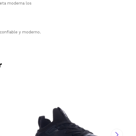
lueta moderna los
 confiable y moderno.
r