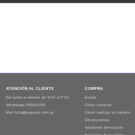
ATENCIÓN AL CLIENTE
COMPRA
De lunes a viernes de 9:00 a 17:00
Envíos
Whatsapp 093620019
Cómo comprar
Mail hola@peppos.com.uy
Cómo realizar un cambio
Devoluciones
Gestionar devolución