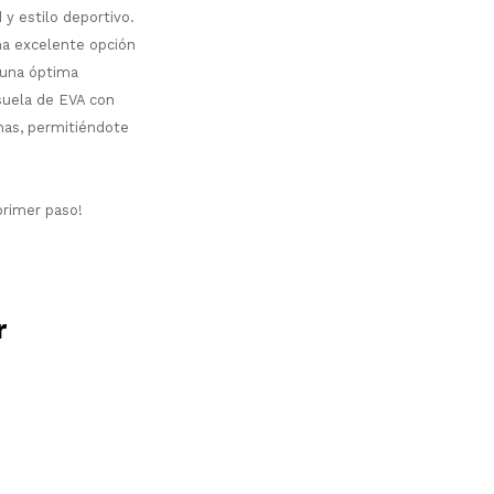
y estilo deportivo.
na excelente opción
 una óptima
 suela de EVA con
nas, permitiéndote
primer paso!
r