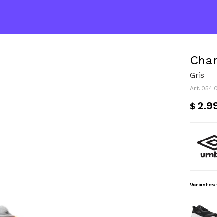
Cha
Gris
054.
2.9
$
Variantes: