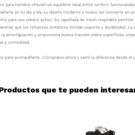
¡Sumate a la forma más ágil de
 para hombre ofrecen un equilibrio ideal entre confort, funcionalidad 
comprar!
ñarte en tu día a día, su diseño moderno y liviano los convierte en u
Comprá en 3 cuotas sin recargo o hasta
omo para uso urbano activo.
Su capellada de mesh respirable permite
en 12 cuotas * ¡Solo con tu cédula!
mientras que los refuerzos sintéticos brindan soporte y durabilidad. La
* sujeto aprobación crediticia.
Comprá ahora y Pagá
la amortiguación y proporciona buena tracción sobre superficies urba
Verifica si estás calificado para comprar
Después, hasta en 12
con Pago Después:
Estás calificado para comprar usando Pago
ad y comodidad.
Ups!
cuotas y sin tocar tu
Después.
Cédula de identidad
tarjeta de crédito
Parece que no tenes oferta, lamentamos
¡Algo salió mal!
os para acompañarte. ¡Cómpralos ahora y sentí la diferencia desde el 
¡Tenés hasta
para comprar en las cuotas
el inconveniente, por cualquier duda
Por favor intenta nuevamente mas tarde.
Celular
que prefieras!
contactanos en
preguntas@pagodespues.com.uy
Elegí tus productos preferidos
Elegís Pago Después como metodo de pago
Fecha de nacimiento
Productos que te pueden interesa
* sujeto a aprobación crediticia. El monto
disponible puede variar por comercio
Día
Mes
Año
Continuar