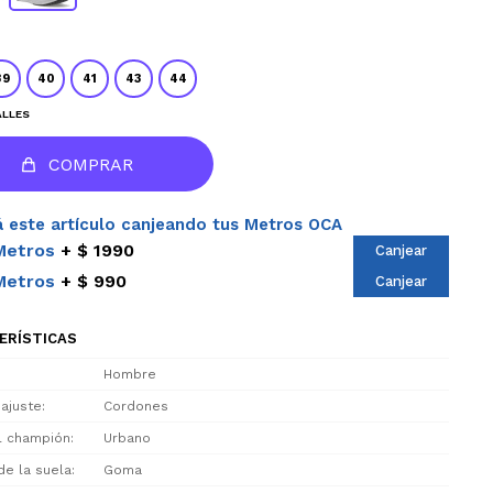
39
40
41
43
44
ALLES
COMPRAR
 este artículo canjeando tus Metros OCA
Metros
$ 1990
Canjear
Metros
$ 990
Canjear
ERÍSTICAS
Hombre
 ajuste
Cordones
el champión
Urbano
de la suela
Goma