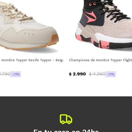
ima
Hombre Topper Recife Topper - Beige - Marrón
Championes de Hombre Topper Flight 
3.790
2.990
4.390
$
$
21
31