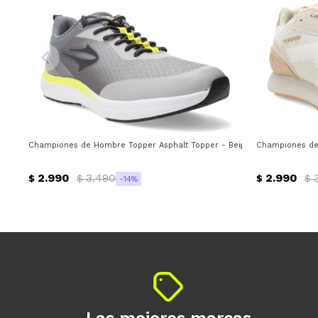
Championes de Hombre Topper Asphalt Topper - Beige - Gris - Verde L
Championes de 
2.990
3.490
2.990
$
$
$
$
14