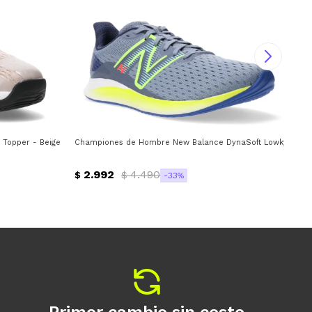
Topper - Beige - Negro - Rosado Coral
Championes de Hombre New Balance DynaSoft Lowky RC New
Cha
2.992
4.490
$
$
$
33