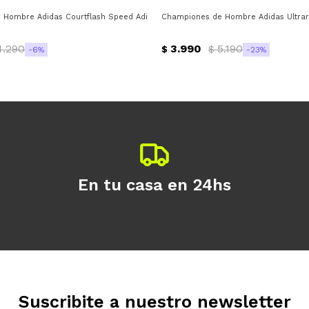
disponible puede variar por comercio
Día
Mes
Año
s
Hombre Adidas Courtflash Speed Adidas - Blanco - Negro
Championes de Hombre Adidas Ultraru
Continuar
4.290
3.990
5.190
$
$
6
23
En tu casa en 24hs
Suscribite a nuestro newsletter