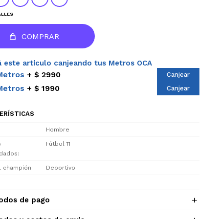
ALLES
COMPRAR
 este artículo canjeando tus Metros OCA
Metros
$ 2990
Canjear
Metros
$ 1990
Canjear
ERÍSTICAS
Hombre
s
Fútbol 11
dados
el champión
Deportivo
odos de pago