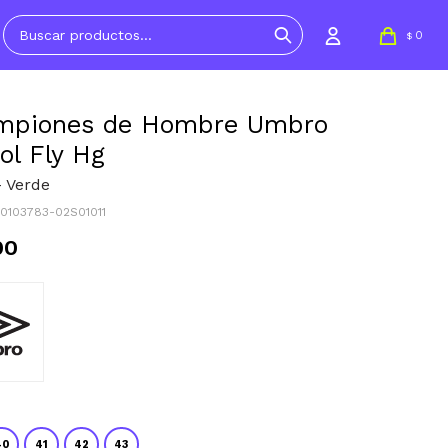
0
$
mpiones de Hombre Umbro
ol Fly Hg
- Verde
20103783-02S01011
90
40
41
42
43