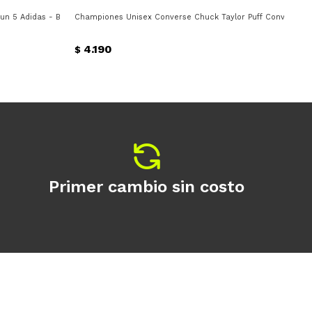
n 5 Adidas - Blanco - Gris
Championes Unisex Converse Chuck Taylor Puff Converse -
Cha
4.190
$
$
Primer cambio sin costo