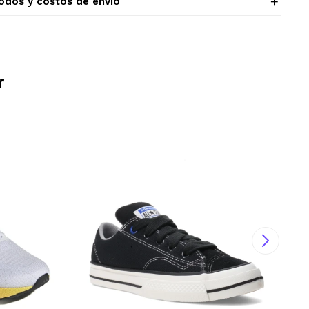
odos y costos de envío
r