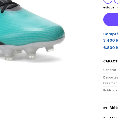
GUÍA DE T
Comprá
3.400 
6.800 
CARACT
Género
Deporte
recomen
Estilo d
Mét