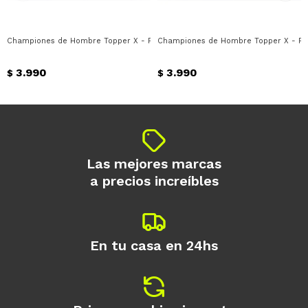
* sujeto a aprobación crediticia. El monto
disponible puede variar por comercio
Día
Mes
Año
Championes de Hombre Topper X - Forcer Topper - Negro
Championes de Hombre Topper X - Forc
Continuar
3.990
3.990
$
$
Las mejores marcas
a precios increíbles
En tu casa en 24hs