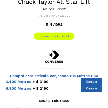
Chuck Taylor All Star Lift
Animal Print
045.A16407C23000
4.190
$
Últimos dos en stock
Comprá este artículo canjeando tus Metros OCA
3.400 Metros
$ 3190
Canjear
6.800 Metros
$ 2190
Canjear
CARACTERÍSTICAS