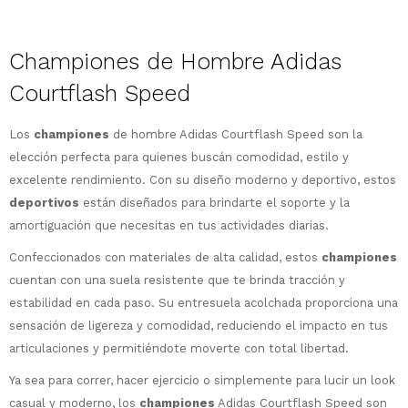
Championes de Hombre Adidas
Courtflash Speed
Los
championes
de hombre Adidas Courtflash Speed son la
elección perfecta para quienes buscán comodidad, estilo y
¡Sumate a la forma más ágil de
excelente rendimiento. Con su diseño moderno y deportivo, estos
comprar!
deportivos
están diseñados para brindarte el soporte y la
Comprá en 3 cuotas sin recargo o hasta
amortiguación que necesitas en tus actividades diarias.
en 12 cuotas * ¡Solo con tu cédula!
* sujeto aprobación crediticia.
Confeccionados con materiales de alta calidad, estos
championes
Comprá ahora y Pagá
Verifica si estás calificado para comprar
cuentan con una suela resistente que te brinda tracción y
Después, hasta en 12
con Pago Después:
Estás calificado para comprar usando Pago
estabilidad en cada paso. Su entresuela acolchada proporciona una
Ups!
cuotas y sin tocar tu
Después.
Cédula de identidad
sensación de ligereza y comodidad, reduciendo el impacto en tus
tarjeta de crédito
Parece que no tenes oferta, lamentamos
¡Algo salió mal!
¡Tenés hasta
para comprar en las cuotas
articulaciones y permitiéndote moverte con total libertad.
el inconveniente, por cualquier duda
Por favor intenta nuevamente mas tarde.
Celular
que prefieras!
contactanos en
Ya sea para correr, hacer ejercicio o simplemente para lucir un look
preguntas@pagodespues.com.uy
Elegí tus productos preferidos
casual y moderno, los
championes
Adidas Courtflash Speed son