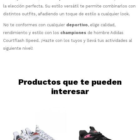
Elegís Pago Después como metodo de pago
Fecha de nacimiento
la elección perfecta. Su estilo versátil te permite combinarlos con
* sujeto a aprobación crediticia. El monto
distintos outfits, añadiendo un toque de estilo a cualquier look.
disponible puede variar por comercio
Día
Mes
Año
No te conformes con cualquier
deportivo
, elige calidad,
rendimiento y estilo con los
championes
de hombre Adidas
Continuar
Courtflash Speed. ¡Hazte con los tuyos y llevá tus actividades al
siguiente nivel!
Productos que te pueden
interesar