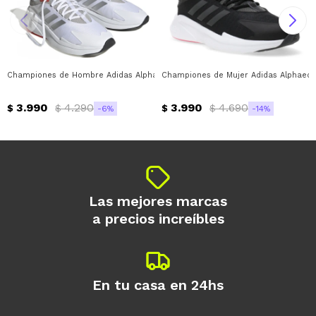
Championes de Hombre Adidas Alphaedge Mns Adidas - Blanco - Plateado - 
Championes de Mujer Adidas Alphaedge
3.990
4.290
3.990
4.690
$
$
$
$
6
14
Las mejores marcas
a precios increíbles
En tu casa en 24hs