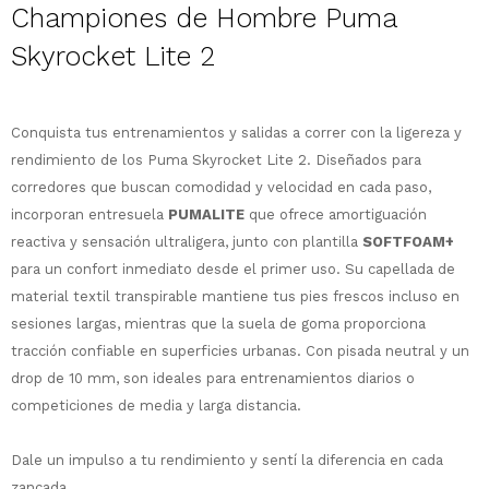
Championes de Hombre Puma
Skyrocket Lite 2
¡Sumate a la forma más ágil de
Conquista tus entrenamientos y salidas a correr con la ligereza y
comprar!
rendimiento de los Puma Skyrocket Lite 2. Diseñados para
Comprá en 3 cuotas sin recargo o hasta
corredores que buscan comodidad y velocidad en cada paso,
en 12 cuotas * ¡Solo con tu cédula!
incorporan entresuela
PUMALITE
que ofrece amortiguación
* sujeto aprobación crediticia.
reactiva y sensación ultraligera, junto con plantilla
SOFTFOAM+
Comprá ahora y Pagá
Verifica si estás calificado para comprar
para un confort inmediato desde el primer uso.
Su capellada de
Después, hasta en 12
con Pago Después:
Estás calificado para comprar usando Pago
material textil transpirable mantiene tus pies frescos incluso en
Ups!
cuotas y sin tocar tu
Después.
Cédula de identidad
sesiones largas, mientras que la suela de goma proporciona
tarjeta de crédito
Parece que no tenes oferta, lamentamos
¡Algo salió mal!
¡Tenés hasta
para comprar en las cuotas
el inconveniente, por cualquier duda
tracción confiable en superficies urbanas. Con pisada neutral y un
Por favor intenta nuevamente mas tarde.
Celular
que prefieras!
contactanos en
drop de 10 mm, son ideales para entrenamientos diarios o
preguntas@pagodespues.com.uy
Elegí tus productos preferidos
competiciones de media y larga distancia.
Elegís Pago Después como metodo de pago
Fecha de nacimiento
* sujeto a aprobación crediticia. El monto
Dale un impulso a tu rendimiento y sentí la diferencia en cada
disponible puede variar por comercio
Día
Mes
Año
zancada.