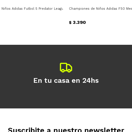
lo
Niños Adidas Futbol 5 Predator League Ft Jr Adidas - Rojo - Negro
Championes de Niños Adidas F50 Mess
3.390
$
En tu casa en 24hs
Suscribite a nuestro newsletter