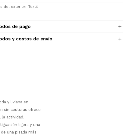
s del exterior
Textil
odos de pago
odos y costos de envío
a y liviana en
ón sin costuras ofrece
la actividad.
iguación ligera y una
á de una pisada más