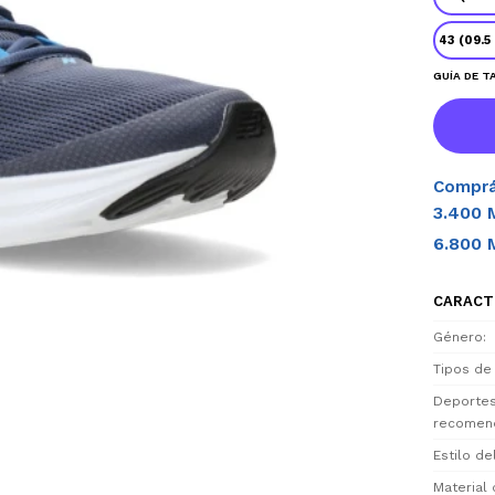
43 (09.5
GUÍA DE T
Comprá
3.400 
6.800 
CARACT
Género
Tipos de
Deporte
recomen
Estilo d
Material 