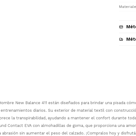
Materiale
Mét
Mét
Descripción
mbre New Balance 411 están diseñados para brindar una pisada cómod
¡Sumate a la forma más ágil de
 entrenamientos diarios. Su exterior de material textil con construcci
comprar!
orece la transpirabilidad, ayudando a mantener el confort durante toda 
Comprá en 3 cuotas sin recargo o hasta
und Contact EVA con almohadillas de goma, que proporciona una amort
en 12 cuotas * ¡Solo con tu cédula!
a abrasión sin aumentar el peso del calzado. ¡Compralos hoy y disfrut