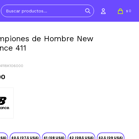
0
$
mpiones de Hombre New
nce 411
M4118K106000
90
USA)
40.5 (07.5 USA)
41 (08 USA)
42 (08.5 USA)
42.5 (09 USA)