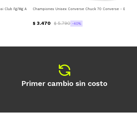
i Club Fg/Mg Adidas - Blanco - Verde
Championes Unisex Converse Chuck 70 Converse - Blanco -
Cha
3.470
5.790
$
$
$
40
Primer cambio sin costo