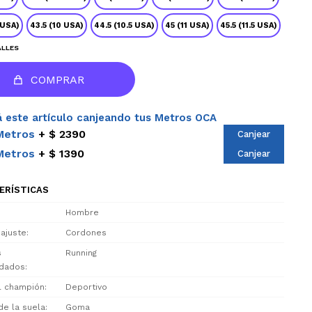
 USA)
43.5 (10 USA)
44.5 (10.5 USA)
45 (11 USA)
45.5 (11.5 USA)
ALLES
COMPRAR
 este artículo canjeando tus Metros OCA
Metros
$ 2390
Canjear
Metros
$ 1390
Canjear
ERÍSTICAS
Hombre
 ajuste
Cordones
s
Running
dados
el champión
Deportivo
de la suela
Goma