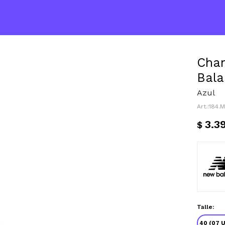
Cha
Bala
Azul
184.
3.3
$
Talle:
40 (07 