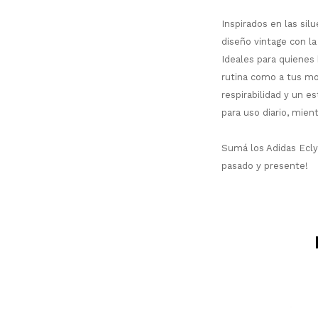
Inspirados en las sil
diseño vintage con la
Ideales para quienes
rutina como a tus mo
respirabilidad y un e
para uso diario, mien
Sumá los Adidas Eclyp
pasado y presente!