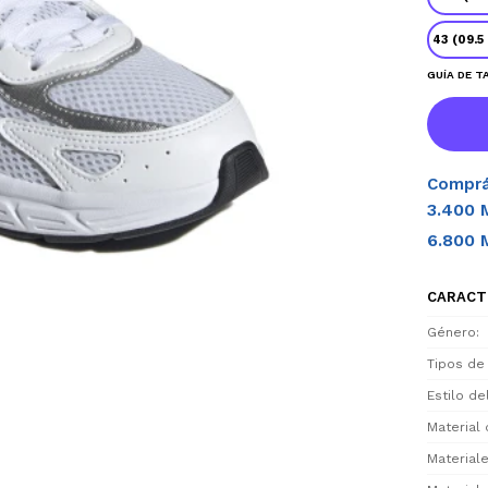
43 (09.5
GUÍA DE T
Comprá
3.400 
6.800 
CARACT
Género
Tipos de
Estilo d
Material 
Materiale