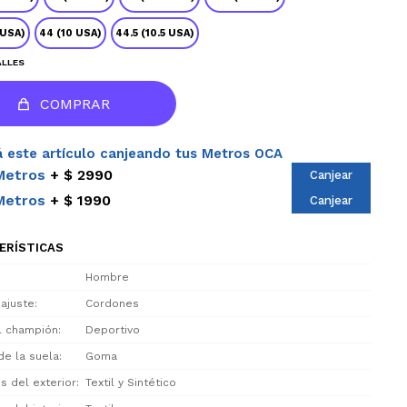
 USA)
44 (10 USA)
44.5 (10.5 USA)
ALLES
COMPRAR
 este artículo canjeando tus Metros OCA
Metros
$ 2990
Canjear
Metros
$ 1990
Canjear
ERÍSTICAS
Hombre
 ajuste
Cordones
el champión
Deportivo
de la suela
Goma
s del exterior
Textil y Sintético