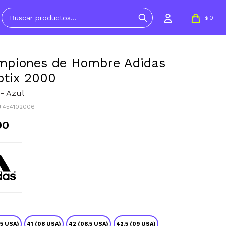
0
$
mpiones de Hombre Adidas
ptix 2000
- Azul
JI454102006
90
.5 USA)
41 (08 USA)
42 (08.5 USA)
42.5 (09 USA)