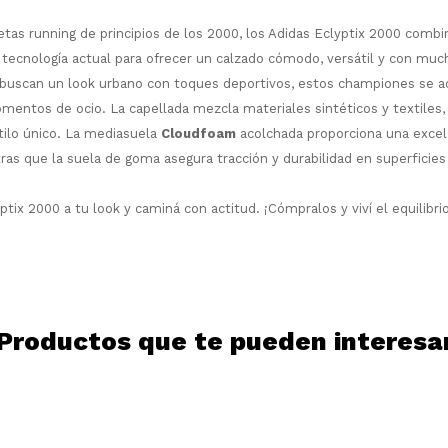
¡Sumate a la forma más ágil de
uetas running de principios de los 2000, los Adidas Eclyptix 2000 combi
comprar!
 tecnología actual para ofrecer un calzado cómodo, versátil y con muc
Comprá en 3 cuotas sin recargo o hasta
 buscan un look urbano con toques deportivos, estos championes se a
en 12 cuotas * ¡Solo con tu cédula!
mentos de ocio. La capellada mezcla materiales sintéticos y textiles,
* sujeto aprobación crediticia.
stilo único. La mediasuela
Cloudfoam
acolchada proporciona una excel
Comprá ahora y Pagá
Verifica si estás calificado para comprar
tras que la suela de goma asegura tracción y durabilidad en superficies
Después, hasta en 12
con Pago Después:
Estás calificado para comprar usando Pago
Ups!
cuotas y sin tocar tu
Después.
Cédula de identidad
tarjeta de crédito
Parece que no tenes oferta, lamentamos
¡Algo salió mal!
tix 2000 a tu look y caminá con actitud. ¡Cómpralos y viví el equilibri
¡Tenés hasta
para comprar en las cuotas
el inconveniente, por cualquier duda
Por favor intenta nuevamente mas tarde.
Celular
que prefieras!
contactanos en
preguntas@pagodespues.com.uy
Elegí tus productos preferidos
Elegís Pago Después como metodo de pago
Fecha de nacimiento
* sujeto a aprobación crediticia. El monto
Productos que te pueden interesa
disponible puede variar por comercio
Día
Mes
Año
Continuar