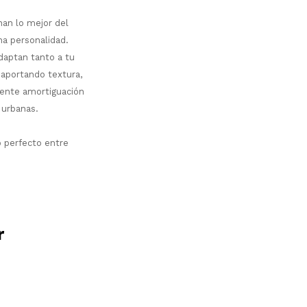
nan lo mejor del
ha personalidad.
daptan tanto a tu
 aportando textura,
ente amortiguación
 urbanas.
o perfecto entre
r