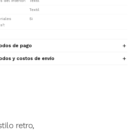
s del interior
Textil
Textil
riales
Si
os?
odos de pago
odos y costos de envío
lo retro,