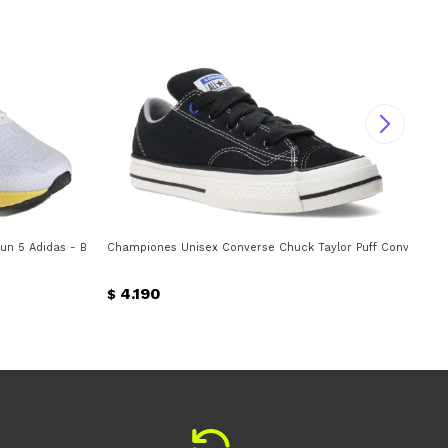
n 5 Adidas - Blanco - Gris
Championes Unisex Converse Chuck Taylor Puff Converse -
Cha
4.190
$
$