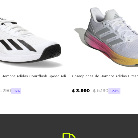
s
Hombre Adidas Courtflash Speed Adidas - Blanco - Negro
Championes de Hombre Adidas Ultraru
4.290
3.990
5.190
$
$
6
23