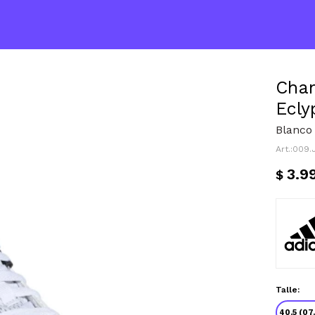
Cha
Ecly
Blanco 
009.
3.9
$
Talle:
40.5 (07