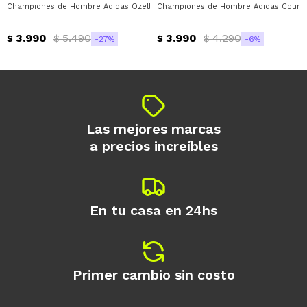
Championes de Hombre Adidas Ozelle Cloudfoam Adidas - Blanco - Gris
Championes de Hombre Adidas Courtfl
Día
Mes
Año
3.990
5.490
3.990
4.290
Continuar
$
$
$
$
27
6
Las mejores marcas
a precios increíbles
En tu casa en 24hs
Primer cambio sin costo