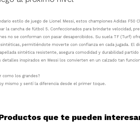
¡Sumate a la forma más ágil de
comprar!
endario estilo de juego de Lionel Messi, estos championes Adidas F50 
Comprá en 3 cuotas sin recargo o hasta
r la cancha de fútbol 5. Confeccionados para brindarte velocidad, prec
en 12 cuotas * ¡Solo con tu cédula!
enes no se conforman con pasar desapercibidos.
Su suela TF (Turf) of
* sujeto aprobación crediticia.
 sintéticas, permitiéndote moverte con confianza en cada jugada. El dis
Comprá ahora y Pagá
Verifica si estás calificado para comprar
pellada sintética resistente, asegura comodidad y durabilidad partido 
Después, hasta en 12
con Pago Después:
Estás calificado para comprar usando Pago
 detalles inspirados en Messi los convierten en un calzado tan funcio
Ups!
cuotas y sin tocar tu
Después.
Cédula de identidad
tarjeta de crédito
Parece que no tenes oferta, lamentamos
¡Algo salió mal!
¡Tenés hasta
para comprar en las cuotas
el inconveniente, por cualquier duda
ar como los grandes?
Por favor intenta nuevamente mas tarde.
Celular
que prefieras!
contactanos en
oy mismo y sentí la diferencia desde el primer toque.
preguntas@pagodespues.com.uy
Elegí tus productos preferidos
Elegís Pago Después como metodo de pago
Fecha de nacimiento
* sujeto a aprobación crediticia. El monto
disponible puede variar por comercio
Día
Mes
Año
Productos que te pueden interesa
Continuar