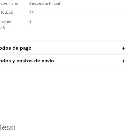
uperficie
Césped artificial
 fútbol
TF
riales
Si
os?
odos de pago
odos y costos de envío
Messi