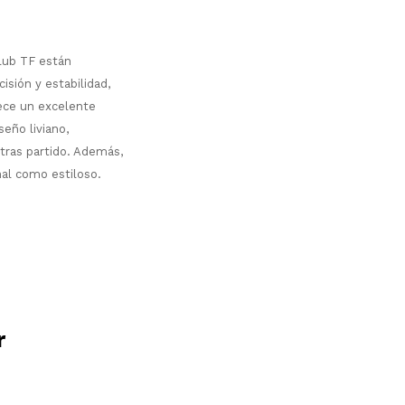
Club TF están
isión y estabilidad,
rece un excelente
eño liviano,
tras partido. Además,
nal como estiloso.
r