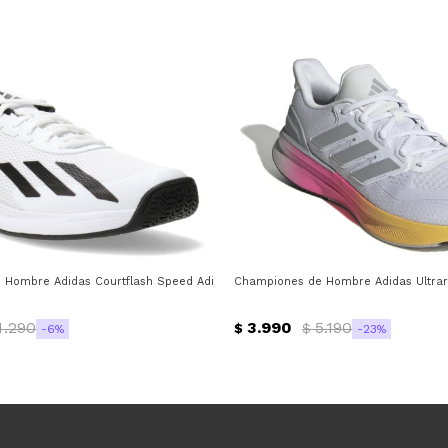
s
Hombre Adidas Courtflash Speed Adidas - Blanco - Negro
Championes de Hombre Adidas Ultraru
4.290
3.990
5.190
$
$
6
23