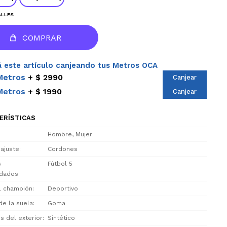
ALLES
COMPRAR
 este artículo canjeando tus Metros OCA
Metros
$ 2990
Canjear
Metros
$ 1990
Canjear
ERÍSTICAS
Hombre, Mujer
 ajuste
Cordones
s
Fútbol 5
dados
el champión
Deportivo
de la suela
Goma
s del exterior
Sintético