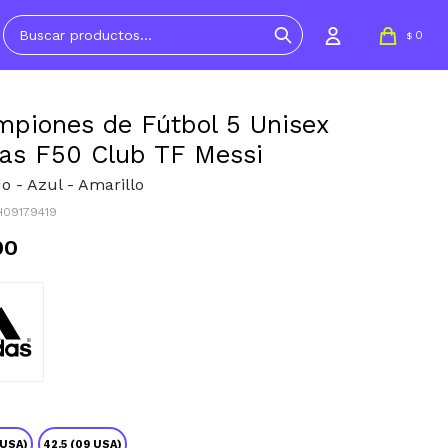
0
$
piones de Fútbol 5 Unisex
as F50 Club TF Messi
o - Azul - Amarillo
H09179419
90
 USA)
42.5 (09 USA)