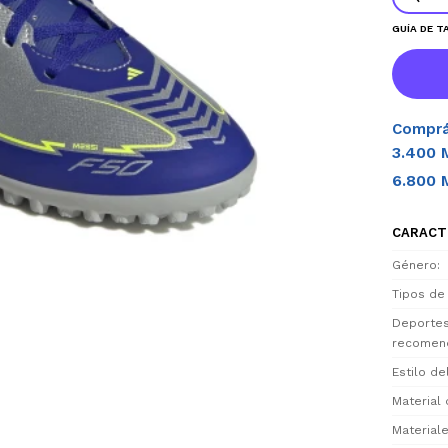
GUÍA DE T
Comprá
3.400 
6.800 
CARACT
Género
Tipos de
Deporte
recomen
Estilo d
Material 
Materiale