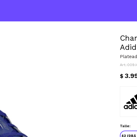
Cham
Adid
Platead
009.
3.9
$
Talle:
42 (08.5