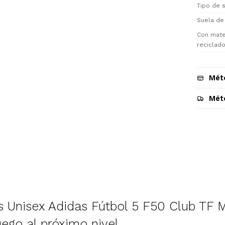
Tipo de s
Suela de
Con mate
reciclad
Mét
Mét
Descripción
 Unisex Adidas Fútbol 5 F50 Club TF 
uego al próximo nivel