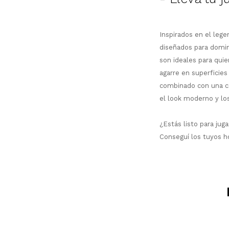
Inspirados en el leg
diseñados para domina
son ideales para qui
agarre en superficies
combinado con una ca
el look moderno y los
¿Estás listo para jug
Conseguí los tuyos h