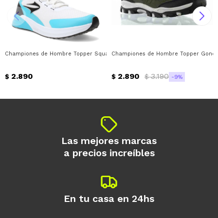
Championes de Hombre Topper Squat Ii Topper - Blanco - Azul
Championes de Hombre Topper Gondor I
2.890
2.890
3.190
$
$
$
9
Las mejores marcas
a precios increíbles
En tu casa en 24hs