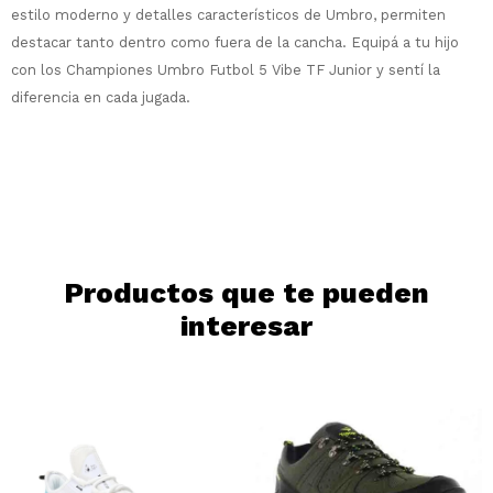
Elegís Pago Después como metodo de pago
Fecha de nacimiento
estilo moderno y detalles característicos de Umbro, permiten
* sujeto a aprobación crediticia. El monto
destacar tanto dentro como fuera de la cancha. Equipá a tu hijo
disponible puede variar por comercio
con los Championes Umbro Futbol 5 Vibe TF Junior y sentí la
Día
Mes
Año
diferencia en cada jugada.
Continuar
Productos que te pueden
interesar