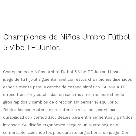
Descripción
Championes de Niños Umbro Fútbol
5 Vibe TF Junior.
¡Sumate a la forma más ágil de
comprar!
Comprá en 3 cuotas sin recargo o hasta
Championes de Niños Umbro Futbol 5 Vibe TF Junior. Llevá el
en 12 cuotas * ¡Solo con tu cédula!
juego de tu hijo al siguiente nivel con estos championes diseñados
* sujeto aprobación crediticia.
especialmente para la cancha de césped sintético. Su suela TF
Comprá ahora y Pagá
Verifica si estás calificado para comprar
ofrece tracción y estabilidad en cada movimiento, permitiendo
Después, hasta en 12
con Pago Después:
Estás calificado para comprar usando Pago
giros rápidos y cambios de dirección sin perder el equilibrio.
Ups!
cuotas y sin tocar tu
Después.
Cédula de identidad
Fabricados con materiales resistentes y livianos, combinan
tarjeta de crédito
Parece que no tenes oferta, lamentamos
¡Algo salió mal!
¡Tenés hasta
para comprar en las cuotas
durabilidad con comodidad, ideales para entrenamientos y partidos
el inconveniente, por cualquier duda
Por favor intenta nuevamente mas tarde.
Celular
que prefieras!
contactanos en
intensos. Su diseño ergonómico asegura un ajuste seguro y
preguntas@pagodespues.com.uy
Elegí tus productos preferidos
confortable, cuidando los pies durante largas horas de juego. Con