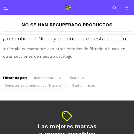

NO SE HAN RECUPERADO PRODUCTOS
¡Lo sentimos! No hay productos en esta sección.
Inténtalo nuevamente con otros criterios de filtrado o busca en
otras secciones de nuestro catálogo.
Filtrando por:
Indumentaria
Shorts
Quitar filtros
Deportes recomendados:
Training
¡Sumate a la forma más ágil de
Las mejores marcas
comprar!
a precios increíbles